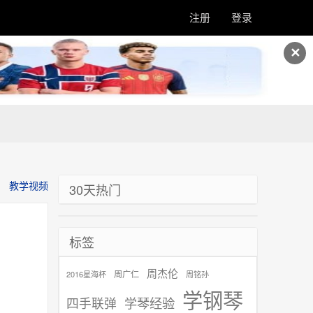
注册
登录
✕
教学视频
30天热门
标签
周杰伦
周广仁
2016星海杯
周铭孙
学钢琴
学琴经验
四手联弹