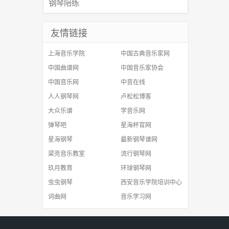
钢琴陪练
友情链接
上海音乐学院
中国古典音乐家网
中国曲谱网
中国音乐家协会
中国音乐网
中音在线
人人钢琴网
卢松松博客
大众乐谱
学音乐网
弹琴吧
星海杯官网
星海钢琴
最新钢琴谱网
梁亮音乐教室
流行钢琴网
玖月教育
环球钢琴网
虫虫钢琴
西安音乐学院培训中心
词曲网
音乐学习网