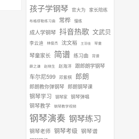
孩子学钢琴
官大为
家长陪练
常桦
慢练
布格缪勒练习曲
抖音热歌
文武贝
成人学钢琴
沈文裕
李云迪
林俊杰
琴童
王羽佳
简谱
琴童家长
练习曲
背谱
跟郎朗学钢琴
赵海洋
赵晓生
薛之谦
郎朗
车尔尼599
邓紫棋
郎朗教你弹钢琴
郎朗钢琴课
钢琴学习
钢琴弹唱
钢琴家
钢琴教学
钢琴教学视频
钢琴演奏
钢琴练习
钢琴考级
钢琴谱
钢琴老师