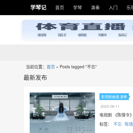
学琴记
首页
学琴
演奏
入门
乐
当前位置：
首页
»
Posts tagged "不忘"
最新发布
影视剧曲谱
,
演奏
2020-08-11
电视剧 《陈情令
标签：
不忘
陈情