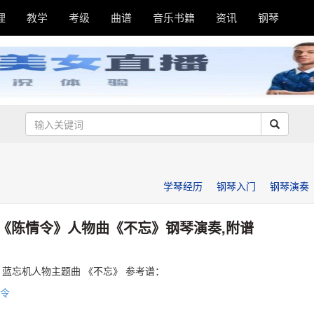
理
教学
考级
曲谱
音乐书籍
资讯
钢琴
学琴经历
钢琴入门
钢琴演奏
《陈情令》人物曲《不忘》钢琴演奏,附谱
》蓝忘机人物主题曲 《不忘》 参考谱：
令