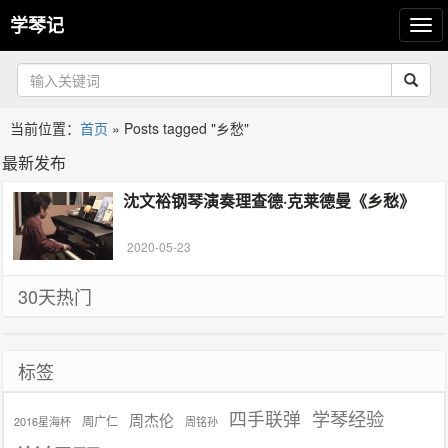
学琴记
当前位置：
首页
»
Posts tagged "乡愁"
最新发布
沈文裕钢琴演奏理查德·克莱德曼《乡愁》
2020-05-23
30天热门
标签
学琴经验
四手联弹
周杰伦
周广仁
2016星海杯
周铭孙