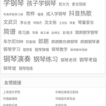
学钢琴
孩子学钢琴
官大为
家长陪练
抖音热歌
常桦
成人学钢琴
慢练
布格缪勒练习曲
文武贝
沈文裕
琴童家长
李云迪
林俊杰
琴童
王羽佳
简谱
练习曲
跟郎朗学钢琴
赵海洋
背谱
赵晓生
薛之谦
郎朗
车尔尼599
郎朗教你弹钢琴
郎朗钢琴课
邓紫棋
钢琴学习
钢琴教学
钢琴弹唱
钢琴家
钢琴教学视频
钢琴演奏
钢琴练习
钢琴考级
钢琴老师
钢琴谱
钢琴陪练
友情链接
上海音乐学院
中国古典音乐家网
中国曲谱网
中国音乐家协会
中国音乐网
中音在线