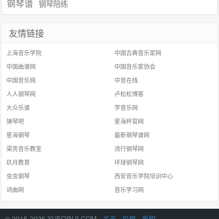
钢琴谱
钢琴陪练
友情链接
上海音乐学院
中国古典音乐家网
中国曲谱网
中国音乐家协会
中国音乐网
中音在线
人人钢琴网
卢松松博客
大众乐谱
学音乐网
弹琴吧
星海杯官网
星海钢琴
最新钢琴谱网
梁亮音乐教室
流行钢琴网
玖月教育
环球钢琴网
虫虫钢琴
西安音乐学院培训中心
词曲网
音乐学习网
© 2015-2026 XUEQINJI.COM ·
关于
·
投稿
·
声明