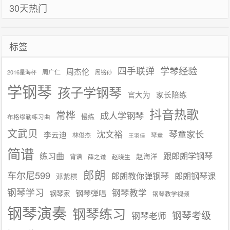
30天热门
标签
学琴经验
四手联弹
周杰伦
周广仁
2016星海杯
周铭孙
学钢琴
孩子学钢琴
官大为
家长陪练
抖音热歌
常桦
成人学钢琴
慢练
布格缪勒练习曲
文武贝
沈文裕
琴童家长
李云迪
林俊杰
琴童
王羽佳
简谱
练习曲
跟郎朗学钢琴
赵海洋
背谱
赵晓生
薛之谦
郎朗
车尔尼599
郎朗教你弹钢琴
郎朗钢琴课
邓紫棋
钢琴学习
钢琴教学
钢琴弹唱
钢琴家
钢琴教学视频
钢琴演奏
钢琴练习
钢琴考级
钢琴老师