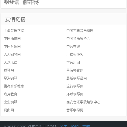
钢琴谱
钢琴陪练
友情链接
上海音乐学院
中国古典音乐家网
中国曲谱网
中国音乐家协会
中国音乐网
中音在线
人人钢琴网
卢松松博客
大众乐谱
学音乐网
弹琴吧
星海杯官网
星海钢琴
最新钢琴谱网
梁亮音乐教室
流行钢琴网
玖月教育
环球钢琴网
虫虫钢琴
西安音乐学院培训中心
词曲网
音乐学习网
© 2015-2026 XUEQINJI.COM ·
关于
·
投稿
·
声明