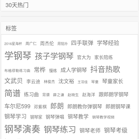
30天热门
标签
学琴经验
四手联弹
周杰伦
周广仁
2016星海杯
周铭孙
学钢琴
孩子学钢琴
官大为
家长陪练
抖音热歌
常桦
成人学钢琴
慢练
布格缪勒练习曲
文武贝
沈文裕
琴童家长
李云迪
林俊杰
琴童
王羽佳
简谱
练习曲
跟郎朗学钢琴
赵海洋
背谱
赵晓生
薛之谦
郎朗
车尔尼599
郎朗教你弹钢琴
郎朗钢琴课
邓紫棋
钢琴学习
钢琴教学
钢琴弹唱
钢琴家
钢琴教学视频
钢琴演奏
钢琴练习
钢琴考级
钢琴老师