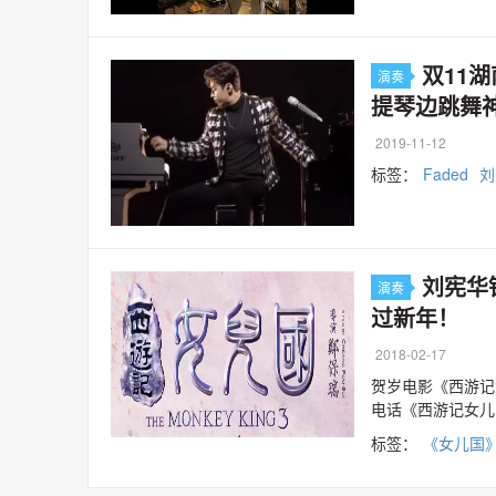
双11
演奏
提琴边跳舞
2019-11-12
标签：
Faded
刘
刘宪华
演奏
过新年！
2018-02-17
贺岁电影《西游记
电话《西游记女儿国
标签：
《女儿国