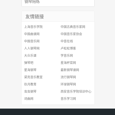
钢琴陪练
友情链接
上海音乐学院
中国古典音乐家网
中国曲谱网
中国音乐家协会
中国音乐网
中音在线
人人钢琴网
卢松松博客
大众乐谱
学音乐网
弹琴吧
星海杯官网
星海钢琴
最新钢琴谱网
梁亮音乐教室
流行钢琴网
玖月教育
环球钢琴网
虫虫钢琴
西安音乐学院培训中心
词曲网
音乐学习网