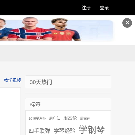
注册
登录
✕
教学视频
30天热门
标签
周杰伦
周广仁
2016星海杯
周铭孙
学钢琴
学琴经验
四手联弹