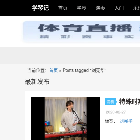
学琴记
首页
学琴
演奏
入门
乐
当前位置：
首页
»
Posts tagged "刘宪华"
最新发布
特殊时
演奏
2020-02-27
标签：
刘宪华