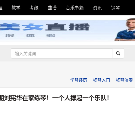
理
教学
考级
曲谱
音乐书籍
资讯
钢琴
学琴经历
钢琴入门
钢琴演奏
期刘宪华在家练琴！一个人撑起一个乐队！