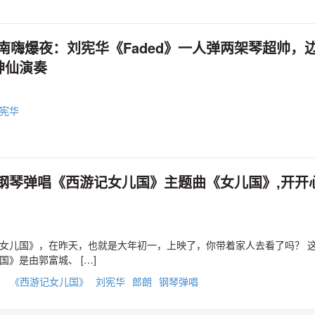
湖南嗨爆夜：刘宪华《Faded》一人弹两架琴超帅，
神仙演奏
宪华
钢琴弹唱《西游记女儿国》主题曲《女儿国》,开开
女儿国》，在昨天，也就是大年初一，上映了，你带着家人去看了吗？ 
》是由郭富城、 […]
》
《西游记女儿国》
刘宪华
郎朗
钢琴弹唱