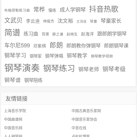
抖音热歌
常桦
成人学钢琴
慢练
布格缪勒练习曲
文武贝
沈文裕
琴童家长
李云迪
林俊杰
琴童
王羽佳
简谱
练习曲
跟郎朗学钢琴
赵海洋
背谱
赵晓生
薛之谦
郎朗
车尔尼599
郎朗教你弹钢琴
郎朗钢琴课
邓紫棋
钢琴学习
钢琴教学
钢琴弹唱
钢琴家
钢琴教学视频
钢琴演奏
钢琴练习
钢琴考级
钢琴老师
钢琴谱
钢琴陪练
友情链接
上海音乐学院
中国古典音乐家网
中国曲谱网
中国音乐家协会
中国音乐网
中音在线
人人钢琴网
卢松松博客