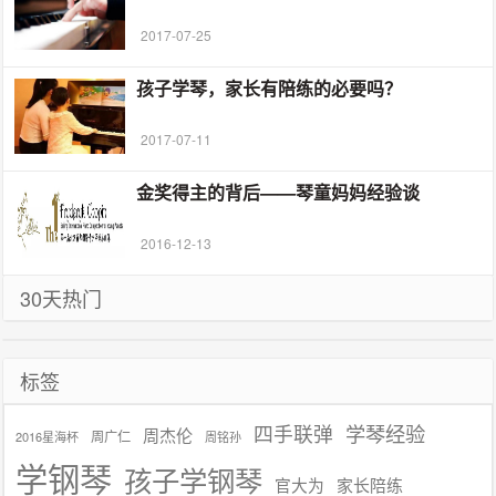
2017-07-25
孩子学琴，家长有陪练的必要吗？
2017-07-11
金奖得主的背后——琴童妈妈经验谈
2016-12-13
30天热门
标签
学琴经验
四手联弹
周杰伦
周广仁
2016星海杯
周铭孙
学钢琴
孩子学钢琴
官大为
家长陪练