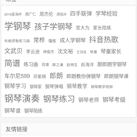
学琴经验
四手联弹
周杰伦
周广仁
2016星海杯
周铭孙
学钢琴
孩子学钢琴
官大为
家长陪练
抖音热歌
常桦
成人学钢琴
慢练
布格缪勒练习曲
文武贝
沈文裕
琴童家长
李云迪
林俊杰
琴童
王羽佳
简谱
练习曲
跟郎朗学钢琴
赵海洋
背谱
赵晓生
薛之谦
郎朗
车尔尼599
郎朗教你弹钢琴
郎朗钢琴课
邓紫棋
钢琴学习
钢琴教学
钢琴弹唱
钢琴家
钢琴教学视频
钢琴演奏
钢琴练习
钢琴考级
钢琴老师
钢琴谱
钢琴陪练
友情链接