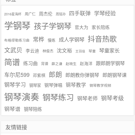
学琴经验
四手联弹
周杰伦
周广仁
2016星海杯
周铭孙
学钢琴
孩子学钢琴
官大为
家长陪练
抖音热歌
常桦
成人学钢琴
慢练
布格缪勒练习曲
文武贝
沈文裕
琴童家长
李云迪
林俊杰
琴童
王羽佳
简谱
练习曲
跟郎朗学钢琴
赵海洋
背谱
赵晓生
薛之谦
郎朗
车尔尼599
郎朗教你弹钢琴
郎朗钢琴课
邓紫棋
钢琴学习
钢琴教学
钢琴弹唱
钢琴家
钢琴教学视频
钢琴演奏
钢琴练习
钢琴考级
钢琴老师
钢琴谱
钢琴陪练
友情链接