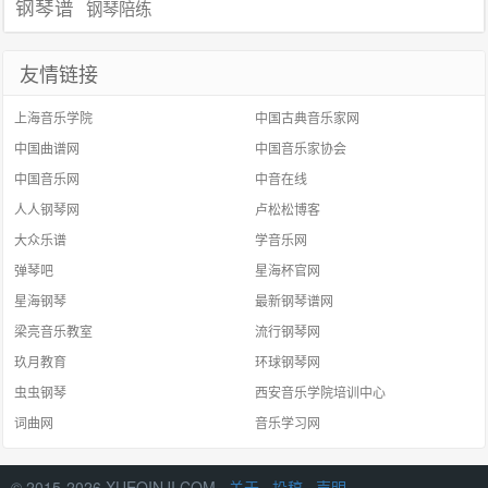
钢琴谱
钢琴陪练
友情链接
上海音乐学院
中国古典音乐家网
中国曲谱网
中国音乐家协会
中国音乐网
中音在线
人人钢琴网
卢松松博客
大众乐谱
学音乐网
弹琴吧
星海杯官网
星海钢琴
最新钢琴谱网
梁亮音乐教室
流行钢琴网
玖月教育
环球钢琴网
虫虫钢琴
西安音乐学院培训中心
词曲网
音乐学习网
© 2015-2026 XUEQINJI.COM ·
关于
·
投稿
·
声明