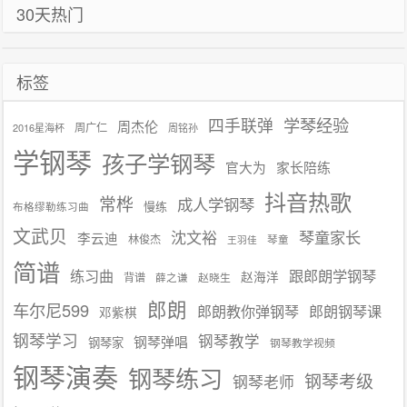
30天热门
标签
学琴经验
四手联弹
周杰伦
周广仁
2016星海杯
周铭孙
学钢琴
孩子学钢琴
官大为
家长陪练
抖音热歌
常桦
成人学钢琴
慢练
布格缪勒练习曲
文武贝
沈文裕
琴童家长
李云迪
林俊杰
琴童
王羽佳
简谱
练习曲
跟郎朗学钢琴
赵海洋
背谱
赵晓生
薛之谦
郎朗
车尔尼599
郎朗教你弹钢琴
郎朗钢琴课
邓紫棋
钢琴学习
钢琴教学
钢琴弹唱
钢琴家
钢琴教学视频
钢琴演奏
钢琴练习
钢琴考级
钢琴老师