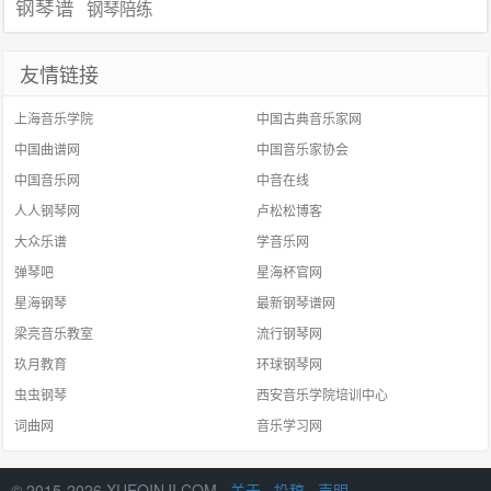
钢琴谱
钢琴陪练
友情链接
上海音乐学院
中国古典音乐家网
中国曲谱网
中国音乐家协会
中国音乐网
中音在线
人人钢琴网
卢松松博客
大众乐谱
学音乐网
弹琴吧
星海杯官网
星海钢琴
最新钢琴谱网
梁亮音乐教室
流行钢琴网
玖月教育
环球钢琴网
虫虫钢琴
西安音乐学院培训中心
词曲网
音乐学习网
© 2015-2026 XUEQINJI.COM ·
关于
·
投稿
·
声明