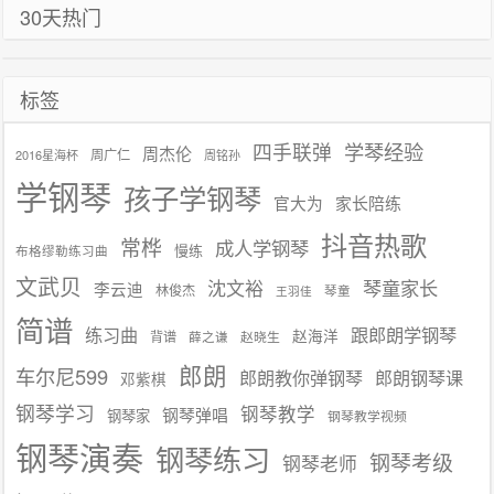
30天热门
标签
学琴经验
四手联弹
周杰伦
周广仁
2016星海杯
周铭孙
学钢琴
孩子学钢琴
官大为
家长陪练
抖音热歌
常桦
成人学钢琴
慢练
布格缪勒练习曲
文武贝
沈文裕
琴童家长
李云迪
林俊杰
琴童
王羽佳
简谱
练习曲
跟郎朗学钢琴
赵海洋
背谱
赵晓生
薛之谦
郎朗
车尔尼599
郎朗教你弹钢琴
郎朗钢琴课
邓紫棋
钢琴学习
钢琴教学
钢琴弹唱
钢琴家
钢琴教学视频
钢琴演奏
钢琴练习
钢琴考级
钢琴老师