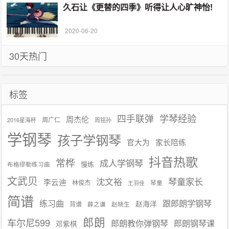
久石让《更替的四季》听得让人心旷神怡!
2020-06-20
30天热门
标签
学琴经验
四手联弹
周杰伦
周广仁
2016星海杯
周铭孙
学钢琴
孩子学钢琴
官大为
家长陪练
抖音热歌
常桦
成人学钢琴
慢练
布格缪勒练习曲
文武贝
沈文裕
琴童家长
李云迪
林俊杰
琴童
王羽佳
简谱
练习曲
跟郎朗学钢琴
赵海洋
背谱
赵晓生
薛之谦
郎朗
车尔尼599
郎朗教你弹钢琴
郎朗钢琴课
邓紫棋