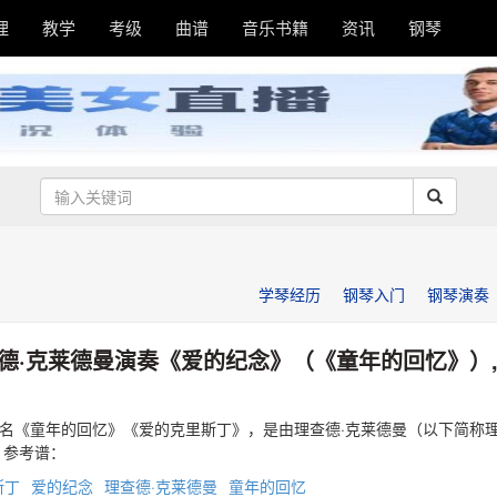
理
教学
考级
曲谱
音乐书籍
资讯
钢琴
学琴经历
钢琴入门
钢琴演奏
德·克莱德曼演奏《爱的纪念》（《童年的回忆》）
名《童年的回忆》《爱的克里斯丁》，是由理查德·克莱德曼（以下简称
 参考谱：
斯丁
爱的纪念
理查德·克莱德曼
童年的回忆