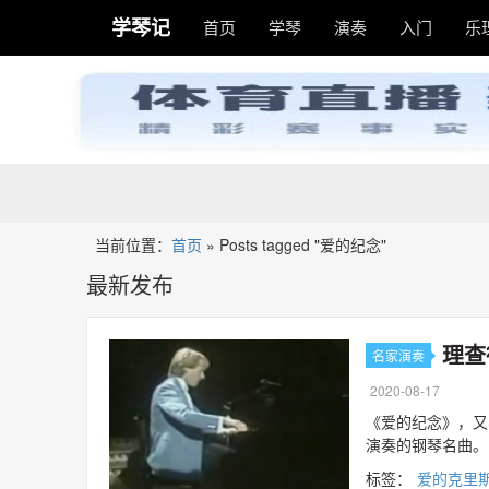
学琴记
首页
学琴
演奏
入门
乐
当前位置：
首页
»
Posts tagged "爱的纪念"
最新发布
理查
名家演奏
2020-08-17
《爱的纪念》，又
演奏的钢琴名曲。
标签：
爱的克里