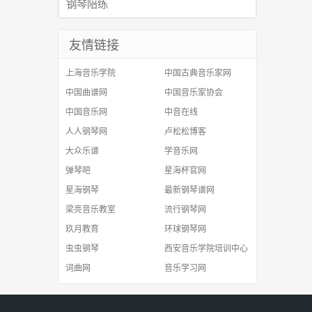
钢琴陪练
友情链接
上海音乐学院
中国古典音乐家网
中国曲谱网
中国音乐家协会
中国音乐网
中音在线
人人钢琴网
卢松松博客
大众乐谱
学音乐网
弹琴吧
星海杯官网
星海钢琴
最新钢琴谱网
梁亮音乐教室
流行钢琴网
玖月教育
环球钢琴网
虫虫钢琴
西安音乐学院培训中心
词曲网
音乐学习网