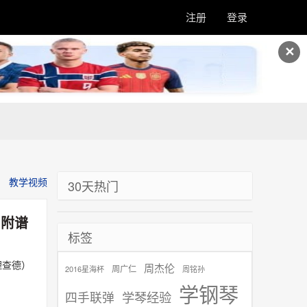
注册
登录
✕
教学视频
30天热门
,附谱
标签
理查德）
周杰伦
周广仁
2016星海杯
周铭孙
学钢琴
学琴经验
四手联弹