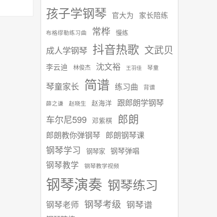
孩子学钢琴
官大为
家长陪练
常桦
慢练
布格缪勒练习曲
抖音热歌
文武贝
成人学钢琴
沈文裕
李云迪
林俊杰
琴童
王羽佳
简谱
琴童家长
练习曲
背谱
跟郎朗学钢琴
赵海洋
赵晓生
薛之谦
郎朗
车尔尼599
邓紫棋
郎朗教你弹钢琴
郎朗钢琴课
钢琴学习
钢琴弹唱
钢琴家
钢琴教学
钢琴教学视频
钢琴演奏
钢琴练习
钢琴考级
钢琴谱
钢琴老师