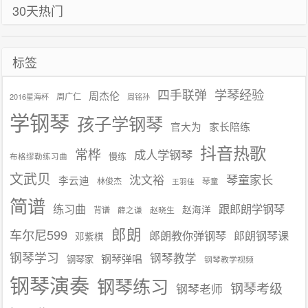
30天热门
标签
学琴经验
四手联弹
周杰伦
周广仁
2016星海杯
周铭孙
学钢琴
孩子学钢琴
官大为
家长陪练
抖音热歌
常桦
成人学钢琴
慢练
布格缪勒练习曲
文武贝
沈文裕
琴童家长
李云迪
林俊杰
琴童
王羽佳
简谱
练习曲
跟郎朗学钢琴
赵海洋
背谱
赵晓生
薛之谦
郎朗
车尔尼599
郎朗教你弹钢琴
郎朗钢琴课
邓紫棋
钢琴学习
钢琴教学
钢琴弹唱
钢琴家
钢琴教学视频
钢琴演奏
钢琴练习
钢琴考级
钢琴老师