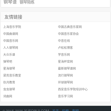
钢琴谱
钢琴陪练
友情链接
上海音乐学院
中国古典音乐家网
中国曲谱网
中国音乐家协会
中国音乐网
中音在线
人人钢琴网
卢松松博客
大众乐谱
学音乐网
弹琴吧
星海杯官网
星海钢琴
最新钢琴谱网
梁亮音乐教室
流行钢琴网
玖月教育
环球钢琴网
虫虫钢琴
西安音乐学院培训中心
词曲网
音乐学习网
© 2015-2026 XUEQINJI.COM ·
关于
·
投稿
·
声明