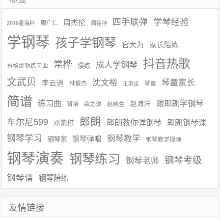
学琴经验
四手联弹
周杰伦
周广仁
2016星海杯
周铭孙
学钢琴
孩子学钢琴
官大为
家长陪练
抖音热歌
常桦
成人学钢琴
慢练
布格缪勒练习曲
文武贝
沈文裕
琴童家长
李云迪
林俊杰
琴童
王羽佳
简谱
练习曲
跟郎朗学钢琴
赵海洋
背谱
赵晓生
薛之谦
郎朗
车尔尼599
郎朗教你弹钢琴
郎朗钢琴课
邓紫棋
钢琴学习
钢琴教学
钢琴弹唱
钢琴家
钢琴教学视频
钢琴演奏
钢琴练习
钢琴考级
钢琴老师
钢琴谱
钢琴陪练
友情链接