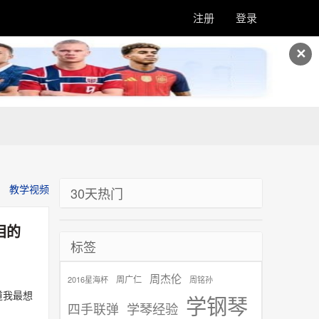
注册
登录
✕
教学视频
30天热门
泪的
标签
周杰伦
周广仁
2016星海杯
周铭孙
道我最想
学钢琴
学琴经验
四手联弹