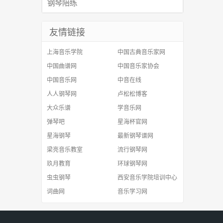
钢琴陪练
友情链接
上海音乐学院
中国古典音乐家网
中国曲谱网
中国音乐家协会
中国音乐网
中音在线
人人钢琴网
卢松松博客
大众乐谱
学音乐网
弹琴吧
星海杯官网
星海钢琴
最新钢琴谱网
梁亮音乐教室
流行钢琴网
玖月教育
环球钢琴网
虫虫钢琴
西安音乐学院培训中心
词曲网
音乐学习网