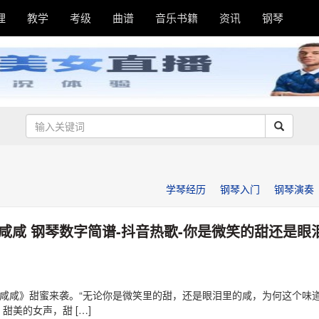
理
教学
考级
曲谱
音乐书籍
资讯
钢琴
学琴经历
钢琴入门
钢琴演奏
咸咸 钢琴数字简谱-抖音热歌-你是微笑的甜还是眼
咸咸》甜蜜来袭。“无论你是微笑里的甜，还是眼泪里的咸，为何这个味
甜美的女声，甜 […]