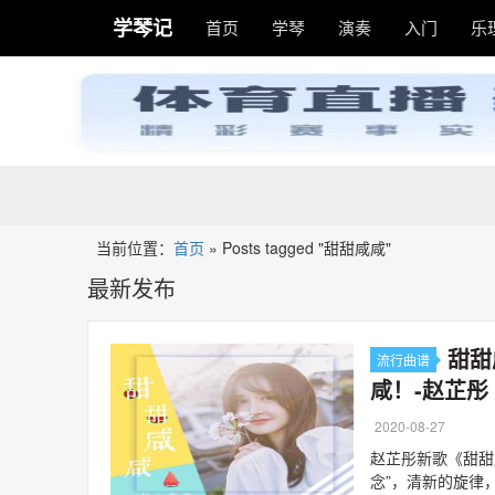
学琴记
首页
学琴
演奏
入门
乐
当前位置：
首页
»
Posts tagged "甜甜咸咸"
最新发布
甜甜
流行曲谱
咸！-赵芷彤
2020-08-27
赵芷彤新歌《甜甜
念”，清新的旋律，