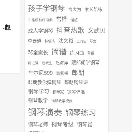
孩子学钢琴
官大为
家长陪练
常桦
慢练
布格缪勒练习曲
-赵
抖音热歌
文武贝
成人学钢琴
沈文裕
李云迪
林俊杰
琴童
王羽佳
简谱
琴童家长
练习曲
背谱
跟郎朗学钢琴
赵海洋
赵晓生
薛之谦
郎朗
车尔尼599
邓紫棋
郎朗教你弹钢琴
郎朗钢琴课
钢琴学习
钢琴弹唱
钢琴家
钢琴教学
钢琴教学视频
钢琴演奏
钢琴练习
钢琴考级
钢琴谱
钢琴老师