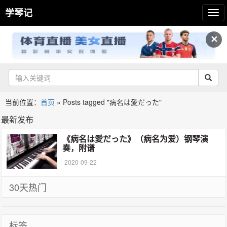
学琴记
✕
当前位置：
首页
»
Posts tagged "病名は愛だった"
最新发布
《病名は愛だった》（病名为爱）钢琴演
奏，附谱
2020-09-22
30天热门
标签