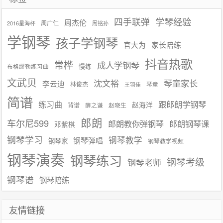
学琴经验
四手联弹
周杰伦
周广仁
2016星海杯
周铭孙
学钢琴
孩子学钢琴
官大为
家长陪练
抖音热歌
常桦
成人学钢琴
慢练
布格缪勒练习曲
文武贝
沈文裕
琴童家长
李云迪
林俊杰
琴童
王羽佳
简谱
练习曲
跟郎朗学钢琴
赵海洋
背谱
赵晓生
薛之谦
郎朗
车尔尼599
郎朗教你弹钢琴
郎朗钢琴课
邓紫棋
钢琴学习
钢琴教学
钢琴弹唱
钢琴家
钢琴教学视频
钢琴演奏
钢琴练习
钢琴考级
钢琴老师
钢琴谱
钢琴陪练
友情链接