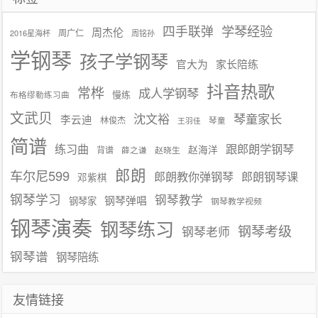
学琴经验
四手联弹
周杰伦
周广仁
2016星海杯
周铭孙
学钢琴
孩子学钢琴
官大为
家长陪练
抖音热歌
常桦
成人学钢琴
慢练
布格缪勒练习曲
文武贝
沈文裕
琴童家长
李云迪
林俊杰
琴童
王羽佳
简谱
练习曲
跟郎朗学钢琴
赵海洋
背谱
赵晓生
薛之谦
郎朗
车尔尼599
郎朗教你弹钢琴
郎朗钢琴课
邓紫棋
钢琴学习
钢琴教学
钢琴弹唱
钢琴家
钢琴教学视频
钢琴演奏
钢琴练习
钢琴考级
钢琴老师
钢琴谱
钢琴陪练
友情链接