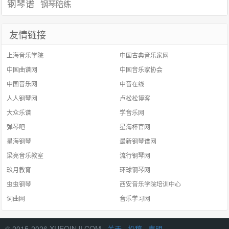
钢琴谱
钢琴陪练
友情链接
上海音乐学院
中国古典音乐家网
中国曲谱网
中国音乐家协会
中国音乐网
中音在线
人人钢琴网
卢松松博客
大众乐谱
学音乐网
弹琴吧
星海杯官网
星海钢琴
最新钢琴谱网
梁亮音乐教室
流行钢琴网
玖月教育
环球钢琴网
虫虫钢琴
西安音乐学院培训中心
词曲网
音乐学习网
© 2015-2026 XUEQINJI.COM ·
关于
·
投稿
·
声明