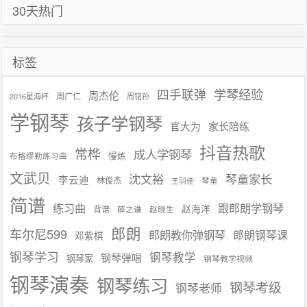
30天热门
标签
学琴经验
四手联弹
周杰伦
周广仁
2016星海杯
周铭孙
学钢琴
孩子学钢琴
官大为
家长陪练
抖音热歌
常桦
成人学钢琴
慢练
布格缪勒练习曲
文武贝
沈文裕
琴童家长
李云迪
林俊杰
琴童
王羽佳
简谱
练习曲
跟郎朗学钢琴
赵海洋
背谱
赵晓生
薛之谦
郎朗
车尔尼599
郎朗教你弹钢琴
郎朗钢琴课
邓紫棋
钢琴学习
钢琴教学
钢琴弹唱
钢琴家
钢琴教学视频
钢琴演奏
钢琴练习
钢琴考级
钢琴老师