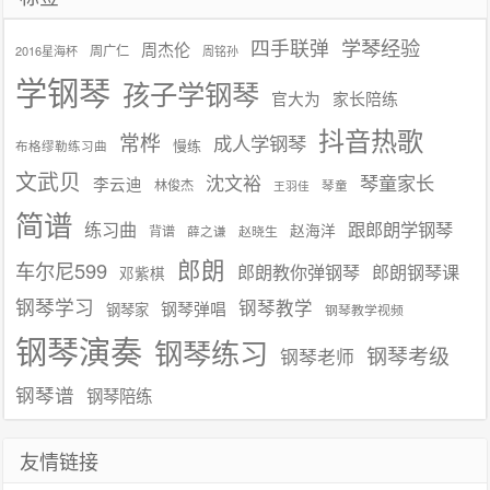
学琴经验
四手联弹
周杰伦
周广仁
2016星海杯
周铭孙
学钢琴
孩子学钢琴
官大为
家长陪练
抖音热歌
常桦
成人学钢琴
慢练
布格缪勒练习曲
文武贝
沈文裕
琴童家长
李云迪
林俊杰
琴童
王羽佳
简谱
练习曲
跟郎朗学钢琴
赵海洋
背谱
赵晓生
薛之谦
郎朗
车尔尼599
郎朗教你弹钢琴
郎朗钢琴课
邓紫棋
钢琴学习
钢琴教学
钢琴弹唱
钢琴家
钢琴教学视频
钢琴演奏
钢琴练习
钢琴考级
钢琴老师
钢琴谱
钢琴陪练
友情链接