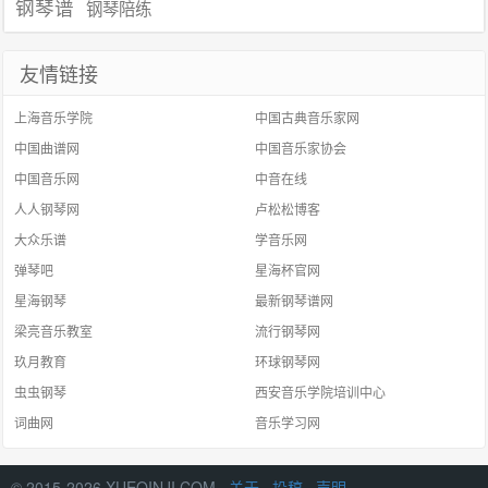
钢琴谱
钢琴陪练
友情链接
上海音乐学院
中国古典音乐家网
中国曲谱网
中国音乐家协会
中国音乐网
中音在线
人人钢琴网
卢松松博客
大众乐谱
学音乐网
弹琴吧
星海杯官网
星海钢琴
最新钢琴谱网
梁亮音乐教室
流行钢琴网
玖月教育
环球钢琴网
虫虫钢琴
西安音乐学院培训中心
词曲网
音乐学习网
© 2015-2026 XUEQINJI.COM ·
关于
·
投稿
·
声明