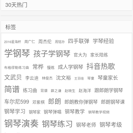
30天热门
标签
学琴经验
四手联弹
周杰伦
周广仁
2016星海杯
周铭孙
学钢琴
孩子学钢琴
官大为
家长陪练
抖音热歌
常桦
成人学钢琴
慢练
布格缪勒练习曲
文武贝
沈文裕
琴童家长
李云迪
林俊杰
琴童
王羽佳
简谱
练习曲
跟郎朗学钢琴
赵海洋
背谱
赵晓生
薛之谦
郎朗
车尔尼599
郎朗教你弹钢琴
郎朗钢琴课
邓紫棋
钢琴学习
钢琴教学
钢琴弹唱
钢琴家
钢琴教学视频
钢琴演奏
钢琴练习
钢琴考级
钢琴老师