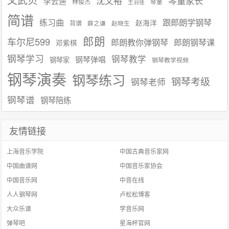
沈文裕
琴童家长
李云迪
林俊杰
琴童
王羽佳
简谱
练习曲
跟郎朗学钢琴
赵海洋
背谱
赵晓生
薛之谦
郎朗
车尔尼599
郎朗教你弹钢琴
郎朗钢琴课
邓紫棋
钢琴学习
钢琴教学
钢琴弹唱
钢琴家
钢琴教学视频
钢琴演奏
钢琴练习
钢琴考级
钢琴老师
钢琴谱
钢琴陪练
友情链接
上海音乐学院
中国古典音乐家网
中国曲谱网
中国音乐家协会
中国音乐网
中音在线
人人钢琴网
卢松松博客
大众乐谱
学音乐网
弹琴吧
星海杯官网