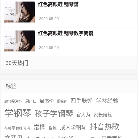
红色高跟鞋 钢琴谱
2020-05-09
红色高跟鞋 钢琴数字简谱
2020-05-09
30天热门
标签
学琴经验
四手联弹
周杰伦
周广仁
2016星海杯
周铭孙
学钢琴
孩子学钢琴
官大为
家长陪练
抖音热歌
常桦
成人学钢琴
慢练
布格缪勒练习曲
文武贝