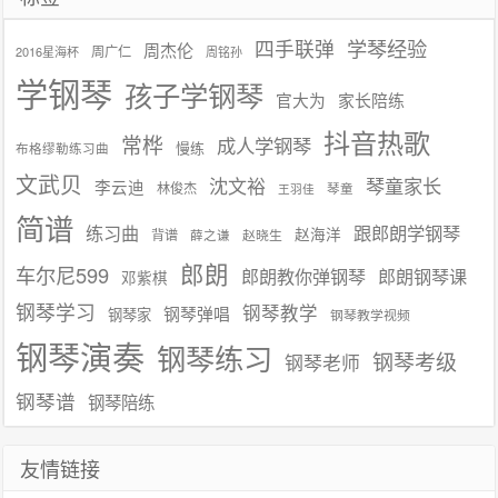
学琴经验
四手联弹
周杰伦
周广仁
2016星海杯
周铭孙
学钢琴
孩子学钢琴
官大为
家长陪练
抖音热歌
常桦
成人学钢琴
慢练
布格缪勒练习曲
文武贝
沈文裕
琴童家长
李云迪
林俊杰
琴童
王羽佳
简谱
练习曲
跟郎朗学钢琴
赵海洋
背谱
赵晓生
薛之谦
郎朗
车尔尼599
郎朗教你弹钢琴
郎朗钢琴课
邓紫棋
钢琴学习
钢琴教学
钢琴弹唱
钢琴家
钢琴教学视频
钢琴演奏
钢琴练习
钢琴考级
钢琴老师
钢琴谱
钢琴陪练
友情链接