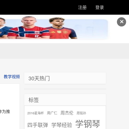
注册
登录
✕
教学视频
30天热门
标签
曲作为推
周杰伦
周广仁
2016星海杯
周铭孙
学钢琴
学琴经验
四手联弹