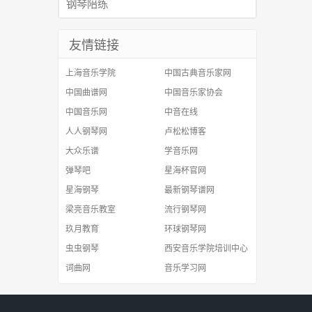
钢琴陪练
友情链接
上海音乐学院
中国古典音乐家网
中国曲谱网
中国音乐家协会
中国音乐网
中音在线
人人钢琴网
卢松松博客
大众乐谱
学音乐网
弹琴吧
星海杯官网
星海钢琴
最新钢琴谱网
梁亮音乐教室
流行钢琴网
玖月教育
环球钢琴网
虫虫钢琴
西安音乐学院培训中心
词曲网
音乐学习网