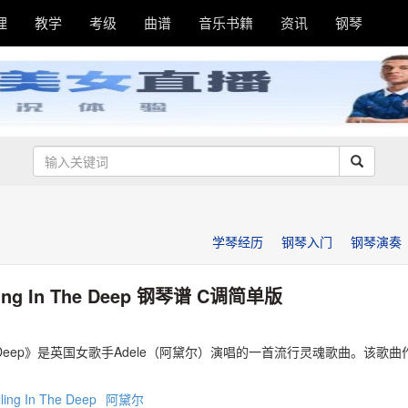
理
教学
考级
曲谱
音乐书籍
资讯
钢琴
学琴经历
钢琴入门
钢琴演奏
ling In The Deep 钢琴谱 C调简单版
n The Deep》是英国女歌手Adele（阿黛尔）演唱的一首流行灵魂歌曲。该歌
ling In The Deep
阿黛尔