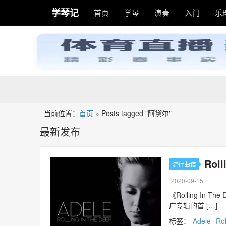
学琴记
首页
学琴
演奏
入门
乐
当前位置：
首页
»
Posts tagged "阿黛尔"
最新发布
Rol
流行曲谱
2020-09-15
《Rolling I
广专辑的首 […]
标签：
Adele
Rol