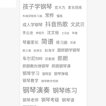
孩子学钢琴
官大为
家长陪练
常桦
慢练
布格缪勒练习曲
抖音热歌
文武贝
成人学钢琴
沈文裕
李云迪
林俊杰
琴童
王羽佳
简谱
琴童家长
练习曲
背谱
跟郎朗学钢琴
赵海洋
赵晓生
薛之谦
郎朗
车尔尼599
邓紫棋
郎朗教你弹钢琴
郎朗钢琴课
钢琴学习
钢琴弹唱
钢琴家
钢琴教学
钢琴教学视频
钢琴演奏
钢琴练习
钢琴考级
钢琴谱
钢琴老师