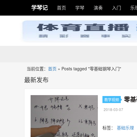
学琴记
首页
学琴
演奏
入门
乐
当前位置：
首页
»
Posts tagged "零基础钢琴入门"
最新发布
零基
教学视频
2018-03-07
标签：
基础乐理