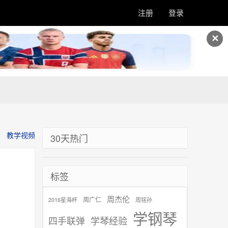
注册
登录
✕
教学视频
30天热门
标签
周杰伦
周广仁
2016星海杯
周铭孙
学钢琴
学琴经验
四手联弹