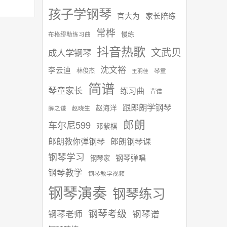
孩子学钢琴
官大为
家长陪练
常桦
慢练
布格缪勒练习曲
抖音热歌
文武贝
成人学钢琴
沈文裕
李云迪
林俊杰
琴童
王羽佳
简谱
琴童家长
练习曲
背谱
跟郎朗学钢琴
赵海洋
赵晓生
薛之谦
郎朗
车尔尼599
邓紫棋
郎朗教你弹钢琴
郎朗钢琴课
钢琴学习
钢琴弹唱
钢琴家
钢琴教学
钢琴教学视频
钢琴演奏
钢琴练习
钢琴考级
钢琴谱
钢琴老师