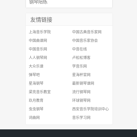
钢琴陪练
友情链接
上海音乐学院
中国古典音乐家网
中国曲谱网
中国音乐家协会
中国音乐网
中音在线
人人钢琴网
卢松松博客
大众乐谱
学音乐网
弹琴吧
星海杯官网
星海钢琴
最新钢琴谱网
梁亮音乐教室
流行钢琴网
玖月教育
环球钢琴网
虫虫钢琴
西安音乐学院培训中心
词曲网
音乐学习网