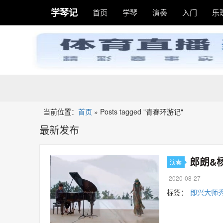
学琴记
首页
学琴
演奏
入门
乐
当前位置：
首页
»
Posts tagged "青春环游记"
最新发布
郎朗&
演奏
2020-08-27
标签：
即兴大师