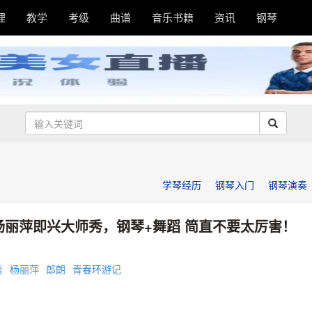
理
教学
考级
曲谱
音乐书籍
资讯
钢琴
学琴经历
钢琴入门
钢琴演奏
杨丽萍即兴大师秀，钢琴+舞蹈 简直不要太厉害！
秀
杨丽萍
郎朗
青春环游记