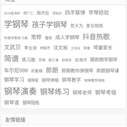
学琴经验
四手联弹
周杰伦
周广仁
2016星海杯
周铭孙
学钢琴
孩子学钢琴
官大为
家长陪练
抖音热歌
常桦
成人学钢琴
慢练
布格缪勒练习曲
文武贝
沈文裕
琴童家长
李云迪
林俊杰
琴童
王羽佳
简谱
练习曲
跟郎朗学钢琴
赵海洋
背谱
赵晓生
薛之谦
郎朗
车尔尼599
郎朗教你弹钢琴
郎朗钢琴课
邓紫棋
钢琴学习
钢琴教学
钢琴弹唱
钢琴家
钢琴教学视频
钢琴演奏
钢琴练习
钢琴考级
钢琴老师
钢琴谱
钢琴陪练
友情链接