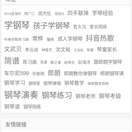
学琴经验
四手联弹
周杰伦
周广仁
2016星海杯
周铭孙
学钢琴
孩子学钢琴
官大为
家长陪练
抖音热歌
常桦
成人学钢琴
慢练
布格缪勒练习曲
文武贝
沈文裕
琴童家长
李云迪
林俊杰
琴童
王羽佳
简谱
练习曲
跟郎朗学钢琴
赵海洋
背谱
赵晓生
薛之谦
郎朗
车尔尼599
郎朗教你弹钢琴
郎朗钢琴课
邓紫棋
钢琴学习
钢琴教学
钢琴弹唱
钢琴家
钢琴教学视频
钢琴演奏
钢琴练习
钢琴考级
钢琴老师
钢琴谱
钢琴陪练
友情链接