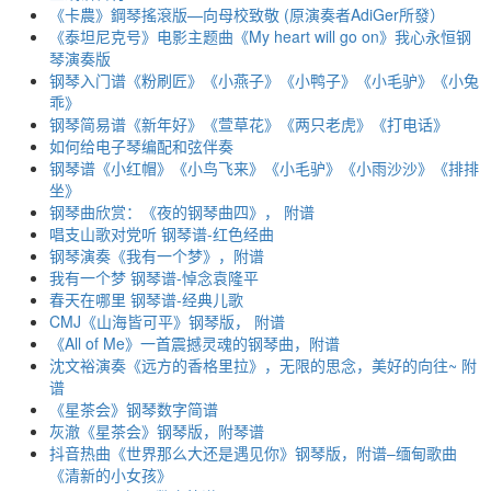
《卡農》鋼琴搖滾版—向母校致敬 (原演奏者AdiGer所發）
《泰坦尼克号》电影主题曲《My heart will go on》我心永恒钢
琴演奏版
钢琴入门谱《粉刷匠》《小燕子》《小鸭子》《小毛驴》《小兔
乖》
钢琴简易谱《新年好》《萱草花》《两只老虎》《打电话》
如何给电子琴编配和弦伴奏
钢琴谱《小红帽》《小鸟飞来》《小毛驴》《小雨沙沙》《排排
坐》
钢琴曲欣赏：《夜的钢琴曲四》， 附谱
唱支山歌对党听 钢琴谱-红色经曲
钢琴演奏《我有一个梦》，附谱
我有一个梦 钢琴谱-悼念袁隆平
春天在哪里 钢琴谱-经典儿歌
CMJ《山海皆可平》钢琴版， 附谱
《All of Me》一首震撼灵魂的钢琴曲，附谱
沈文裕演奏《远方的香格里拉》，无限的思念，美好的向往~ 附
谱
《星茶会》钢琴数字简谱
灰澈《星茶会》钢琴版，附琴谱
抖音热曲《世界那么大还是遇见你》钢琴版，附谱–缅甸歌曲
《清新的小女孩》