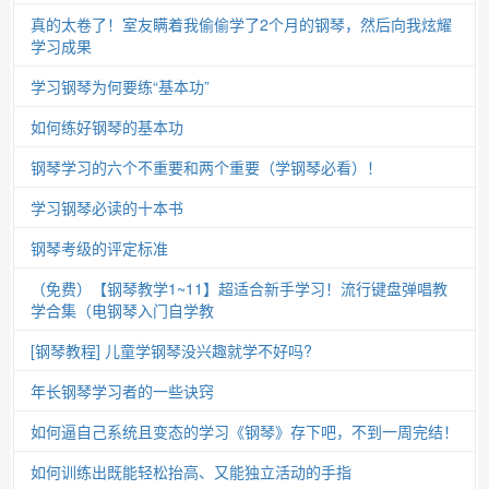
真的太卷了！室友瞒着我偷偷学了2个月的钢琴，然后向我炫耀
学习成果
学习钢琴为何要练“基本功”
如何练好钢琴的基本功
钢琴学习的六个不重要和两个重要（学钢琴必看）！
学习钢琴必读的十本书
钢琴考级的评定标准
（免费）【钢琴教学1~11】超适合新手学习！流行键盘弹唱教
学合集（电钢琴入门自学教
[钢琴教程] 儿童学钢琴没兴趣就学不好吗?
年长钢琴学习者的一些诀窍
如何逼自己系统且变态的学习《钢琴》存下吧，不到一周完结！
如何训练出既能轻松抬高、又能独立活动的手指