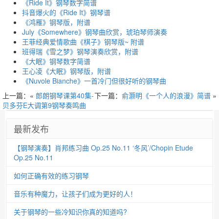
《Ride It》钢琴数字简谱
抖音爆火的《Ride It》钢琴谱
《鸿雁》钢琴版，附谱
July《Somewhere》钢琴曲欣赏，琥珀琴师演奏
王菲经典爱情歌曲《棋子》钢琴版~ 附谱
班得瑞《雪之梦》钢琴演奏欣赏，附谱
《大眠》钢琴数字简谱
王心凌《大眠》钢琴版，附谱
《Nuvole Bianche》一首冷门但很好听的钢琴曲
上一篇：«
郎朗钢琴课第40集-
下一篇：
俞灏明《一个人的浪漫》简谱
»
贝多芬E大调第9钢琴奏鸣曲
最新发布
【钢琴演奏】肖邦练习曲 Op.25 No.11 ‘冬风’/Chopin Etude
Op.25 No.11
如何正确有效的练习钢琴
音乐有种魔力，让孩子们成为更好的人！
关于钢琴的一些冷知识你真的知道吗?