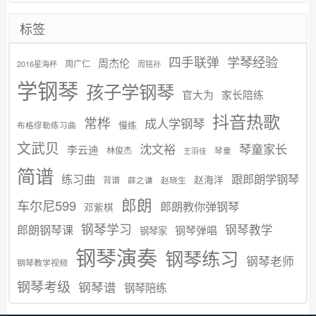
标签
学琴经验
四手联弹
周杰伦
周广仁
2016星海杯
周铭孙
学钢琴
孩子学钢琴
官大为
家长陪练
抖音热歌
常桦
成人学钢琴
慢练
布格缪勒练习曲
文武贝
沈文裕
琴童家长
李云迪
林俊杰
琴童
王羽佳
简谱
练习曲
跟郎朗学钢琴
赵海洋
背谱
赵晓生
薛之谦
郎朗
车尔尼599
郎朗教你弹钢琴
邓紫棋
钢琴学习
郎朗钢琴课
钢琴教学
钢琴弹唱
钢琴家
钢琴演奏
钢琴练习
钢琴老师
钢琴教学视频
钢琴考级
钢琴谱
钢琴陪练