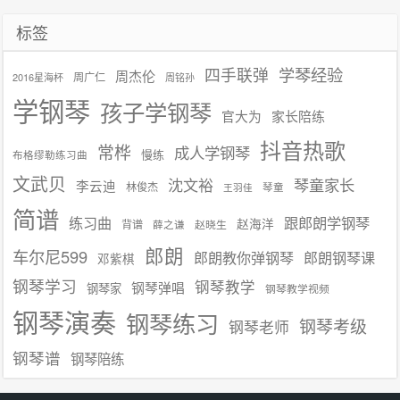
标签
学琴经验
四手联弹
周杰伦
周广仁
2016星海杯
周铭孙
学钢琴
孩子学钢琴
官大为
家长陪练
抖音热歌
常桦
成人学钢琴
慢练
布格缪勒练习曲
文武贝
沈文裕
琴童家长
李云迪
林俊杰
琴童
王羽佳
简谱
练习曲
跟郎朗学钢琴
赵海洋
背谱
赵晓生
薛之谦
郎朗
车尔尼599
郎朗教你弹钢琴
郎朗钢琴课
邓紫棋
钢琴学习
钢琴教学
钢琴弹唱
钢琴家
钢琴教学视频
钢琴演奏
钢琴练习
钢琴考级
钢琴老师
钢琴谱
钢琴陪练