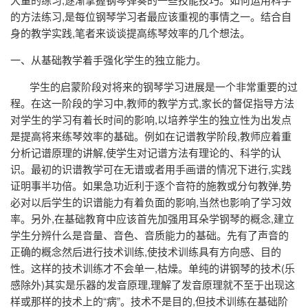
的方法练习,是每位钢琴学习者最应该重视的事情之一。结合自
身的教学实践,笔者来谈谈提高练琴效率的几个想法。
一、从基础教学着手强化学生的独立能力。
学生的启蒙阶段对将来的钢琴学习进展是一个非常重要的过
程。在这一阶段的学习中,教师的教学方式,家长的督促指导方法
对学生的学习有着长时间的影响,以培养学生的独立性为出发点
是提高将来练琴效率的基础。例如在记谱教学阶段,教师应着重
分析记谱原理的讲解,使学生对记谱方法有理论的、科学的认
识。最初的识谱教学可在无谱或者用手画谱的情况下进行,实践
证明事半功倍。如果急功近利于逐个音符的施教或分句教弹,势
必对以后学生的识谱能力有着负面的影响,当然也影响了学习效
率。另外,在基础教育中应该首先加强用耳朵学钢琴的概念,建立
学生分辨什么是音量、音色、音质能力的基础。先有了声音的
正确的概念然后进行技术训练,使技术训练具有方向感、目的
性。这样的技术训练才不会单一,枯燥。单纯的讲钢琴的技术(乐
感除外)其实是乐器的发音原理,理解了发音原理就不至于出现这
样或那样的技术上的“病”。技术不是目的,但技术训练在基础阶