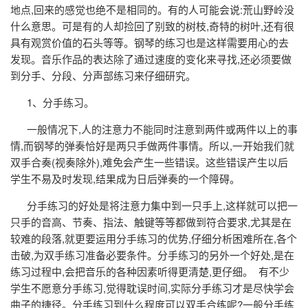
地点,回来的感觉也绝不是相同的。有的人可能会说:荒山野岭没
什么意思。可是有的人却捡回了别致的树枝,奇特的树叶,还有很
具有观赏价值的石头等等。钢琴的练习也是这样需要用心的去
发现。音乐作品的表达除了通过速度的变化来寻找,还必须要做
到分手、分段、分声部练习来仔细研究。
1、分手练习。
一般情况下,人的注意力不能同时注意到两件或两件以上的事
情,而钢琴的弹奏恰好是两只手做两件事情。所以,一开始我们就
双手合奏(视奏除外),难免会产生一些错误。这些错误产生以后
学生不易及时发现,结果成为日后弹奏的一个障碍。
分手练习的好处是将注意力集中到一只手上,这样就可以把一
只手的音高、节奏、指法、触键等等都做到符合要求,尤其是在
较难的段落,就更要运用分手练习的优势,仔细分析困难所在,各个
击破,为双手练习准备必要条件。分手练习的另外一个好处,是在
练习过程中,会把音乐的各种因素听得更清楚,更仔细。 有不少
学生不愿意分手练习,觉得耽误时间,实际分手练习才是尽快学会
曲子的捷径。分手练习到什么程度可以双手合练呢?一般分手练