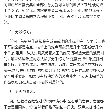
习到已经不需要集中全部注意力就可以顺畅地弹下来时,便可双
手合奏了。如果练习内容是复调音乐,那么分手练习的熟练程度
应该比主调音乐的熟练程度还要高,然后再双手合练,效果会更
好。
2、分段练习。
任何一首钢琴作品都会有或深或浅的难点,但在一定程度上也
不可能全部是难点。技术上的难点可能只是几个段落或者几个
小节,如果用一种从头到尾反复来回的练习,那就会大量的浪费时
间。解决这些难点的方法除了分手练习外,还需要把重难点挑出
来分段、分节的练习。使其速度、力度、音乐表现与其它段落
统一,然后进行其前后的衔接训练,最终达到音乐作品的完整表现
是至关重要的。如果没有解决难点的演奏能力,而去追求完整的
作品表现,那是永远都不会做到最好的。
3、分声部练习。
周广仁教授曾经说过:②“钢琴演奏中,左右手的音色、音量都
不会是相同的。”②当然我们也不能钻牛角尖。双手交替衔接共