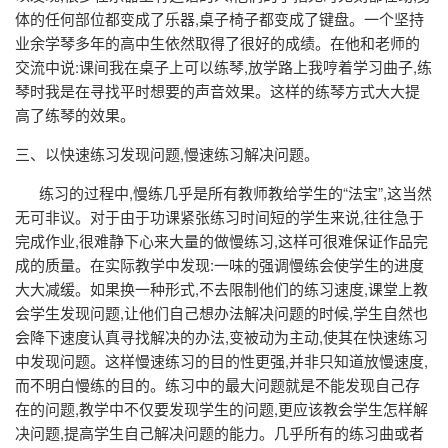
体的任何部位都变成了乐器,桌子椅子都变成了键盘。一个坚持
业余学琴多年的高中生依然取得了很好的成绩。在他和老师的
交流中说:课间我在桌子上可以练琴,放学路上我哼着学习曲子,练
琴时我是在寻找平时想要的声音效果。这样的练琴方式大大提
高了练琴的效果。
三、以快速练习发现问题,慢速练习解决问题。
练习的过程中,慢练几乎是所有教师教给学生的“法宝”,这当然
无可非议。对于由于功课紧张练习时间短的学生来说,往往急于
完成作业,很难静下心来大量的做慢练习,这样可很难保证作品完
成的质量。在实际教学中发现:一味的强调慢练会使学生的进度
大大减缓。如果换一种形式,不去限制他们的练习速度,课堂上教
会学生发现问题,让他们自己想办法解决问题的时候,学生自然也
会降下速度认真寻找解决的办法,变被动为主动,使其在快速练习
中发现问题。这样慢速练习的目的性更强,并非只知道放慢速度,
而不明白慢练的目的。练习中的最大问题就是不能发现自己存
在的问题,教学中不仅要发现学生的问题,更应该教会学生怎样解
决问题,提高学生自己解决问题的能力。几乎所有的练习曲或者