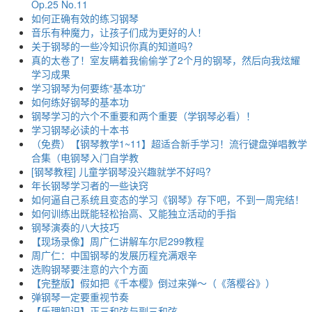
Op.25 No.11
如何正确有效的练习钢琴
音乐有种魔力，让孩子们成为更好的人！
关于钢琴的一些冷知识你真的知道吗?
真的太卷了！室友瞒着我偷偷学了2个月的钢琴，然后向我炫耀
学习成果
学习钢琴为何要练“基本功”
如何练好钢琴的基本功
钢琴学习的六个不重要和两个重要（学钢琴必看）！
学习钢琴必读的十本书
（免费）【钢琴教学1~11】超适合新手学习！流行键盘弹唱教学
合集（电钢琴入门自学教
[钢琴教程] 儿童学钢琴没兴趣就学不好吗?
年长钢琴学习者的一些诀窍
如何逼自己系统且变态的学习《钢琴》存下吧，不到一周完结！
如何训练出既能轻松抬高、又能独立活动的手指
钢琴演奏的八大技巧
【现场录像】周广仁讲解车尔尼299教程
周广仁：中国钢琴的发展历程充满艰辛
选购钢琴要注意的六个方面
【完整版】假如把《千本樱》倒过来弹～（《落樱谷》）
弹钢琴一定要重视节奏
【乐理知识】正三和弦与副三和弦