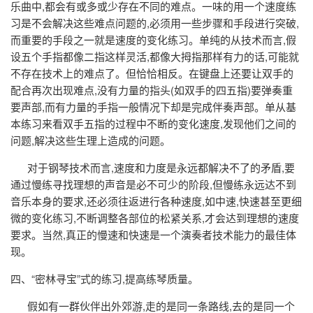
乐曲中,都会有或多或少存在不同的难点。一味的用一个速度练
习是不会解决这些难点问题的,必须用一些步骤和手段进行突破,
而重要的手段之一就是速度的变化练习。单纯的从技术而言,假
设五个手指都像二指这样灵活,都像大拇指那样有力的话,可能就
不存在技术上的难点了。但恰恰相反。在键盘上还要让双手的
配合再次出现难点,没有力量的指头(如双手的四五指)要弹奏重
要声部,而有力量的手指一般情况下却是完成伴奏声部。单从基
本练习来看双手五指的过程中不断的变化速度,发现他们之间的
问题,解决这些生理上造成的问题。
对于钢琴技术而言,速度和力度是永远都解决不了的矛盾,要
通过慢练寻找理想的声音是必不可少的阶段,但慢练永远达不到
音乐本身的要求,还必须往返进行各种速度,如中速,快速甚至更细
微的变化练习,不断调整各部位的松紧关系,才会达到理想的速度
要求。当然,真正的慢速和快速是一个演奏者技术能力的最佳体
现。
四、“密林寻宝”式的练习,提高练琴质量。
假如有一群伙伴出外郊游,走的是同一条路线,去的是同一个