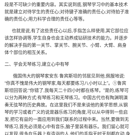
段是不可缺少的重要内容。其实说到底,钢琴学习中的基本技术
就是建立对待学生的责任心;对待键子准确的责任心;对待拍子准
确的责任心;用力科学合理的责任心等等。
也就是说,有了这些责任心以后,手指怎么样使用,其它部位应
该怎样协调等,学生自身也会主动养成钻研技术的能力。并逐步
的解决手指的第一关节、掌关节、腕关节、小臂、大臂、肩身
体个部位的相互关系。
二、学会无琴练习,建立心中有琴
俄国伟大的钢琴家安东·鲁宾斯坦的邻居见到他,佩服地说:
“你真不愧是伟大的钢琴家,每天都要练习八小时以上”。①鲁宾
斯坦回答说:“你错了,我每天二十四小时都在练琴。”是的,练琴可
以分为两种方式:有琴练习和无琴练习。中国古代也有陶渊明演
奏无弦琴的历史典故。在这里我们不是来谈他的美学思想,从钢
琴的学习或者广义的说是器乐练习的角度,可以从中得到一些启
发,把它有益的一面应用到我们联系的过程中来。当然,要做到无
琴练习,首先必须是心中有音乐,脑子里装有器乐。我们留心就可
以发现,很多在乐器上有造诣的人,他们的手指无时无刻都在动,身