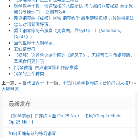
钢琴教学干货｜快速轻松的八度秘诀 掏心窝的八度秘籍 毫无保
留分享给你们， 立刻有效#
民谣钢琴曲《成都》赵雷 钢琴教学 新手跟弹视频 五线谱带指法
怎么对钢琴做好清洁
爵士钢琴家阿布演奏《变奏曲，作品41》（《Variations，
Op.41》）
当代世界十大钢琴家
五线谱音符
【钢琴】这首曾火遍全网的《起风了》，无损音质三角钢琴版，
耳机食用更佳哦！
[钢琴教程] 古典钢琴家和作品推荐
钢琴的三个种类
上一篇：«
当代世界十
下一篇：
干货|儿童学钢琴练习音阶的四大技巧
»
大钢琴家
最新发布
【钢琴演奏】肖邦练习曲 Op.25 No.11 ‘冬风’/Chopin Etude
Op.25 No.11
如何正确有效的练习钢琴