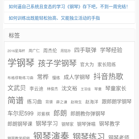
如何逼自己系统且变态的学习《钢琴》存下吧，不到一周完结！
如何训练出既能轻松抬高、又能独立活动的手指
标签
学琴经验
四手联弹
周杰伦
周广仁
2016星海杯
周铭孙
学钢琴
孩子学钢琴
官大为
家长陪练
抖音热歌
常桦
成人学钢琴
慢练
布格缪勒练习曲
文武贝
沈文裕
琴童家长
李云迪
林俊杰
琴童
王羽佳
简谱
练习曲
跟郎朗学钢琴
赵海洋
背谱
赵晓生
薛之谦
郎朗
车尔尼599
郎朗教你弹钢琴
邓紫棋
钢琴学习
郎朗钢琴课
钢琴教学
钢琴弹唱
钢琴家
钢琴演奏
钢琴练习
钢琴老师
钢琴教学视频