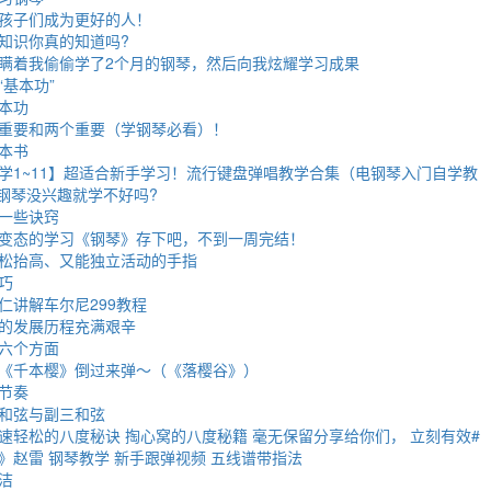
孩子们成为更好的人！
知识你真的知道吗?
瞒着我偷偷学了2个月的钢琴，然后向我炫耀学习成果
基本功”
本功
重要和两个重要（学钢琴必看）！
本书
学1~11】超适合新手学习！流行键盘弹唱教学合集（电钢琴入门自学教
学钢琴没兴趣就学不好吗?
一些诀窍
变态的学习《钢琴》存下吧，不到一周完结！
松抬高、又能独立活动的手指
巧
仁讲解车尔尼299教程
的发展历程充满艰辛
六个方面
《千本樱》倒过来弹～（《落樱谷》）
节奏
和弦与副三和弦
速轻松的八度秘诀 掏心窝的八度秘籍 毫无保留分享给你们， 立刻有效#
》赵雷 钢琴教学 新手跟弹视频 五线谱带指法
洁