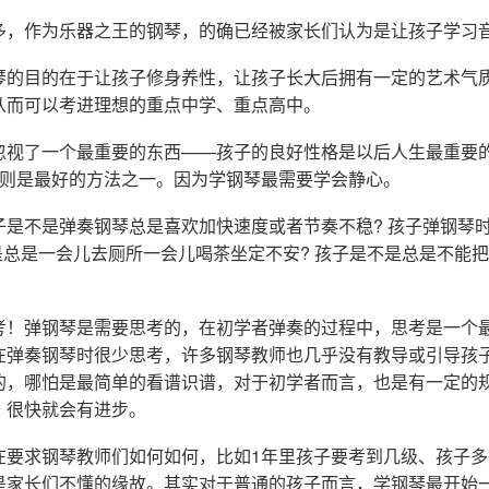
多，作为乐器之王的钢琴，的确已经被家长们认为是让孩子学习
琴的目的在于让孩子修身养性，让孩子长大后拥有一定的艺术气
从而可以考进理想的重点中学、重点高中。
忽视了一个最重要的东西——孩子的良好性格是以后人生最重要
琴则是最好的方法之一。因为学钢琴最需要学会静心。
子是不是弹奏钢琴总是喜欢加快速度或者节奏不稳? 孩子弹钢琴
是总是一会儿去厕所一会儿喝茶坐定不安? 孩子是不是总是不能
考！弹钢琴是需要思考的，在初学者弹奏的过程中，思考是一个
在弹奏钢琴时很少思考，许多钢琴教师也几乎没有教导或引导孩子
的，哪怕是最简单的看谱识谱，对于初学者而言，也是有一定的
，很快就会有进步。
在要求钢琴教师们如何如何，比如1年里孩子要考到几级、孩子
是家长们不懂的缘故。其实对于普通的孩子而言，学钢琴最开始