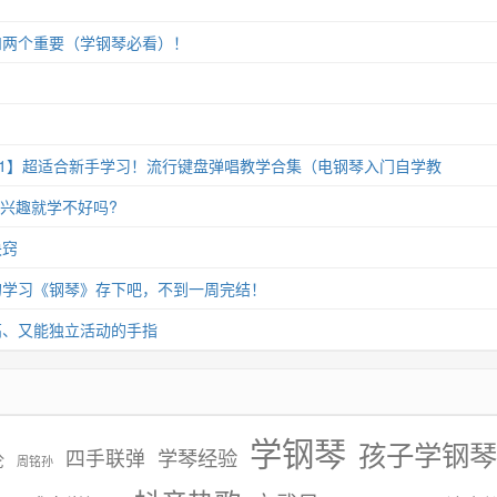
和两个重要（学钢琴必看）！
11】超适合新手学习！流行键盘弹唱教学合集（电钢琴入门自学教
没兴趣就学不好吗?
诀窍
的学习《钢琴》存下吧，不到一周完结！
高、又能独立活动的手指
学钢琴
孩子学钢琴
学琴经验
四手联弹
伦
周铭孙