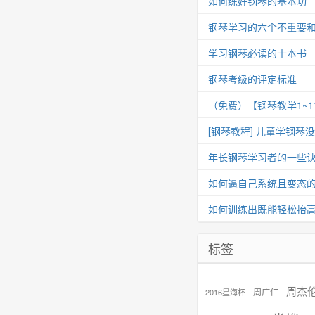
如何练好钢琴的基本功
钢琴学习的六个不重要
学习钢琴必读的十本书
钢琴考级的评定标准
（免费）【钢琴教学1~
[钢琴教程] 儿童学钢琴
年长钢琴学习者的一些
如何逼自己系统且变态
如何训练出既能轻松抬
标签
周杰
周广仁
2016星海杯