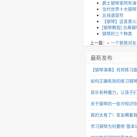
爵士钢琴家阿布演奏《
当代世界十大钢琴
五线谱音符
【钢琴】这首曾火
[钢琴教程] 古典
钢琴的三个种类
上一篇：«
一个爸爸对女
最新发布
【钢琴演奏】肖邦练习曲 Op.25
如何正确有效的练习钢
音乐有种魔力，让孩子
关于钢琴的一些冷知识你
真的太卷了！室友瞒着我
学习钢琴为何要练“基本功