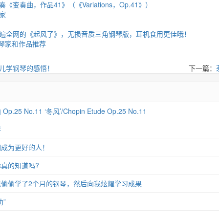
变奏曲，作品41》（《Variations，Op.41》）
家
遍全网的《起风了》，无损音质三角钢琴版，耳机食用更佳哦！
钢琴家和作品推荐
儿学钢琴的感悟！
下一篇：
 No.11 ‘冬风’/Chopin Etude Op.25 No.11
琴
们成为更好的人！
真的知道吗?
偷偷学了2个月的钢琴，然后向我炫耀学习成果
”