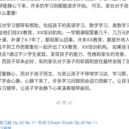
钢琴能静心下来，许多的学习则都能逐步开始。 可见，家长对于
么重要!
仅对学习钢琴有帮助，包括孩子的英语学习、数学学习、奥数学
给他们找XX教育，XX培训机构。一学期课程需要几千、几万元
课，补课了6-7年了，都就那么回事，许多XX教育，都是外地
不到工作而聚集在一起开出了XX教育、XX培训机构。 如果孩
进去?通过不少学生家庭，发现孩子的能力、性格和家长的背景
，而孩子却未必好，有的家长对于孩子的软弱和放任最终会毁了
需要静心，而对于孩子而言，与其让孩子不停地学习这、学习那
子学会心静，心静下来了，许多学习问题则会迎刃而解了。让孩
练习钢琴，让孩子学会静下心来演奏钢琴曲目。
赞 (
0
)
p.25 No.11 ‘冬风’/Chopin Etude Op.25 No.11
习钢琴