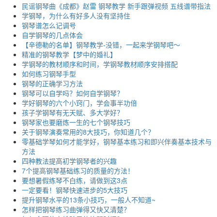
民谣钢琴曲《成都》赵雷 钢琴教学 新手跟弹视频 五线谱带指法
学钢琴，为什么有好多人没有坚持住
钢琴谱怎么记调号
自学钢琴的几点体会
【辛德勒的名单】钢琴教学-没错，一起来学钢琴吧～
精准的钢琴教学【梦中的婚礼】
学钢琴的教材顺序和时间，学钢琴教材顺序安排搭配
如何练习钢琴手型
钢琴的正确学习方法
钢琴可以自学吗？如何自学钢琴？
学好钢琴的六个小窍门，学会事半功倍
孩子学钢琴有无天赋、多大学好？
钢琴家也要磨炼一生的七个钢琴技巧
关于钢琴演奏常用的8大技巧，你知道几个？
零基础学琴如何才能学好，钢琴基本练习和即兴伴奏基本技术与
方法
四种教法提高初学钢琴者的兴趣
7个提高钢琴基础练习的质量的方法！
要想暑假练琴不白练，请做到这3点
一定要看！钢琴快速进步的5大技巧
提升钢琴水平的13条小技巧，一般人不知道~
怎样把钢琴练习曲弹得又快又清楚？