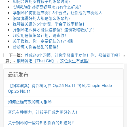
如何合理的安排孩子的练琴时间？
“边弹边唱”对提高钢琴功力有什么好处？
学钢琴如何把握节奏？3个要点，让你成为节奏达人
钢琴弹得好的人都是怎么练琴的？
练琴最关键的5个步骤，学会了效率翻倍！
弹钢琴怎么样才能快速移位？这份攻略收好了！
超实用暑假练琴计划，请查收！
关于慢练，你一定要记住的17句话
音阶练习你容易犯的错误！
上
下一篇：
养成这6个习惯，让你学琴事半功倍！你，都做到了吗？
»
一篇：«
钢琴弹唱《That Girl》，这位女生有点酷！
最新发布
【钢琴演奏】肖邦练习曲 Op.25 No.11 ‘冬风’/Chopin Etude
Op.25 No.11
如何正确有效的练习钢琴
音乐有种魔力，让孩子们成为更好的人！
关于钢琴的一些冷知识你真的知道吗?