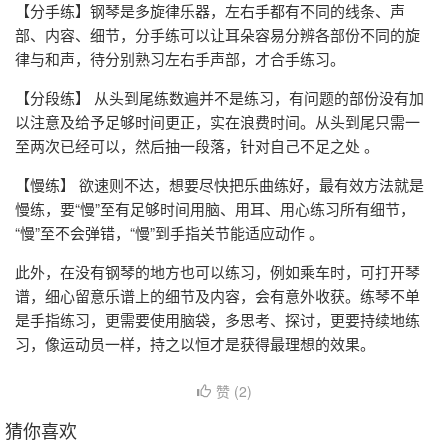
【分手练】钢琴是多旋律乐器，左右手都有不同的线条、声
部、内容、细节，分手练可以让耳朵容易分辨各部份不同的旋
律与和声，待分别熟习左右手声部，才合手练习。
【分段练】 从头到尾练数遍并不是练习，有问题的部份没有加
以注意及给予足够时间更正，实在浪费时间。从头到尾只需一
至两次已经可以，然后抽一段落，针对自己不足之处 。
【慢练】 欲速则不达，想要尽快把乐曲练好，最有效方法就是
慢练，要“慢”至有足够时间用脑、用耳、用心练习所有细节，
“慢”至不会弹错，“慢”到手指关节能适应动作 。
此外，在没有钢琴的地方也可以练习，例如乘车时，可打开琴
谱，细心留意乐谱上的细节及内容，会有意外收获。练琴不单
是手指练习，更需要使用脑袋，多思考、探讨，更要持续地练
习，像运动员一样，持之以恒才是获得最理想的效果。
赞 (
2
)
猜你喜欢