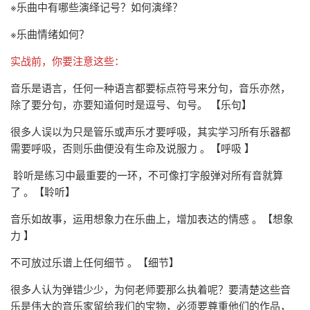
※乐曲中有哪些演绎记号？如何演绎？
※乐曲情绪如何？
实战前，你要注意这些：
音乐是语言，任何一种语言都要标点符号来分句，音乐亦然，
除了要分句，亦要知道何时是逗号、句号。 【乐句】
很多人误以为只是管乐或声乐才要呼吸，其实学习所有乐器都
需要呼吸，否则乐曲便没有生命及说服力 。【呼吸 】
聆听是练习中最重要的一环，不可像打字般弹对所有音就算
了 。【聆听】
音乐如故事，运用想象力在乐曲上，增加表达的情感 。【想象
力 】
不可放过乐谱上任何细节 。【细节】
很多人认为弹错少少，为何老师要那么执着呢？要清楚这些音
乐是伟大的音乐家留给我们的宝物，必须要尊重他们的作品，