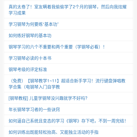
真的太卷了！室友瞒着我偷偷学了2个月的钢琴，然后向我炫耀
学习成果
学习钢琴为何要练“基本功”
如何练好钢琴的基本功
钢琴学习的六个不重要和两个重要（学钢琴必看）！
学习钢琴必读的十本书
钢琴考级的评定标准
（免费）【钢琴教学1~11】超适合新手学习！流行键盘弹唱教
学合集（电钢琴入门自学教
[钢琴教程] 儿童学钢琴没兴趣就学不好吗?
年长钢琴学习者的一些诀窍
如何逼自己系统且变态的学习《钢琴》存下吧，不到一周完结！
如何训练出既能轻松抬高、又能独立活动的手指