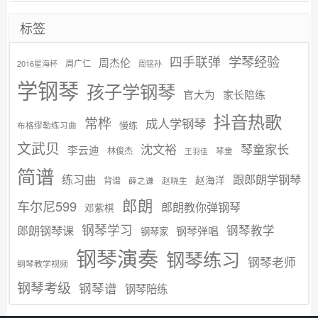
标签
学琴经验
四手联弹
周杰伦
周广仁
2016星海杯
周铭孙
学钢琴
孩子学钢琴
官大为
家长陪练
抖音热歌
常桦
成人学钢琴
慢练
布格缪勒练习曲
文武贝
沈文裕
琴童家长
李云迪
林俊杰
琴童
王羽佳
简谱
练习曲
跟郎朗学钢琴
赵海洋
背谱
赵晓生
薛之谦
郎朗
车尔尼599
郎朗教你弹钢琴
邓紫棋
钢琴学习
郎朗钢琴课
钢琴教学
钢琴弹唱
钢琴家
钢琴演奏
钢琴练习
钢琴老师
钢琴教学视频
钢琴考级
钢琴谱
钢琴陪练