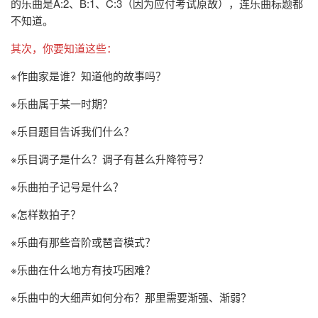
的乐曲是A:2、B:1、C:3（因为应付考试原故），连乐曲标题都
不知道。
其次，你要知道这些：
※作曲家是谁？知道他的故事吗？
※乐曲属于某一时期？
※乐目题目告诉我们什么？
※乐目调子是什么？调子有甚么升降符号？
※乐曲拍子记号是什么？
※怎样数拍子？
※乐曲有那些音阶或琶音模式？
※乐曲在什么地方有技巧困难？
※乐曲中的大细声如何分布？那里需要渐强、渐弱？