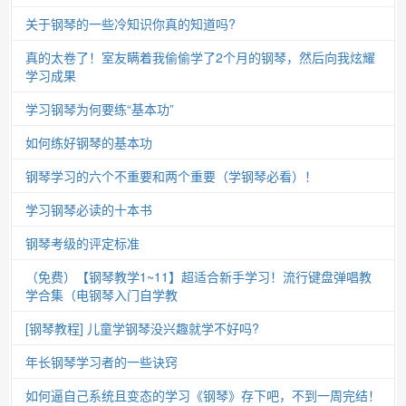
关于钢琴的一些冷知识你真的知道吗?
真的太卷了！室友瞒着我偷偷学了2个月的钢琴，然后向我炫耀
学习成果
学习钢琴为何要练“基本功”
如何练好钢琴的基本功
钢琴学习的六个不重要和两个重要（学钢琴必看）！
学习钢琴必读的十本书
钢琴考级的评定标准
（免费）【钢琴教学1~11】超适合新手学习！流行键盘弹唱教
学合集（电钢琴入门自学教
[钢琴教程] 儿童学钢琴没兴趣就学不好吗?
年长钢琴学习者的一些诀窍
如何逼自己系统且变态的学习《钢琴》存下吧，不到一周完结！