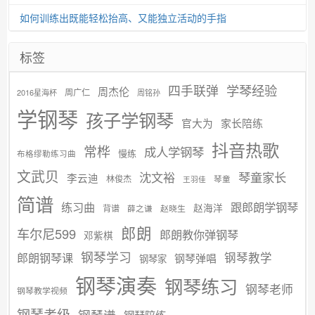
如何训练出既能轻松抬高、又能独立活动的手指
标签
学琴经验
四手联弹
周杰伦
周广仁
2016星海杯
周铭孙
学钢琴
孩子学钢琴
官大为
家长陪练
抖音热歌
常桦
成人学钢琴
慢练
布格缪勒练习曲
文武贝
沈文裕
琴童家长
李云迪
林俊杰
琴童
王羽佳
简谱
练习曲
跟郎朗学钢琴
赵海洋
背谱
赵晓生
薛之谦
郎朗
车尔尼599
郎朗教你弹钢琴
邓紫棋
钢琴学习
郎朗钢琴课
钢琴教学
钢琴弹唱
钢琴家
钢琴演奏
钢琴练习
钢琴老师
钢琴教学视频
钢琴考级
钢琴谱
钢琴陪练