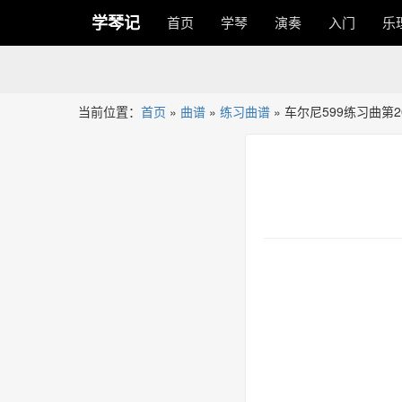
学琴记
首页
学琴
演奏
入门
乐
当前位置：
首页
»
曲谱
»
练习曲谱
»
车尔尼599练习曲第2