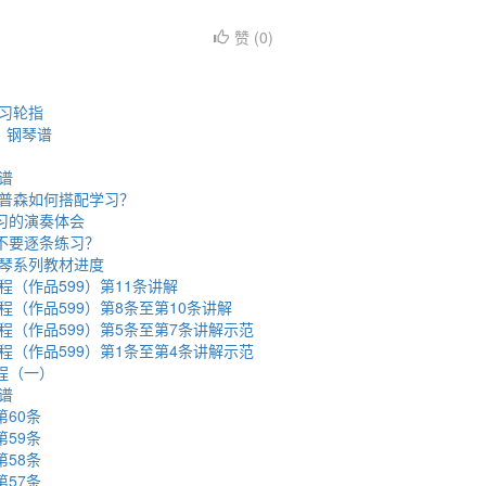
赞 (
0
)
习轮指
》钢琴谱
谱
普森如何搭配学习？
练习的演奏体会
要不要逐条练习？
琴系列教材进度
（作品599）第11条讲解
（作品599）第8条至第10条讲解
程（作品599）第5条至第7条讲解示范
程（作品599）第1条至第4条讲解示范
程（一）
谱
第60条
第59条
第58条
第57条