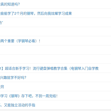
真的知道吗?
偷偷学了2个月的钢琴，然后向我炫耀学习成果
”
和两个重要（学钢琴必看）！
11】超适合新手学习！流行键盘弹唱教学合集（电钢琴入门自学教
没兴趣就学不好吗?
诀窍
的学习《钢琴》存下吧，不到一周完结！
高、又能独立活动的手指