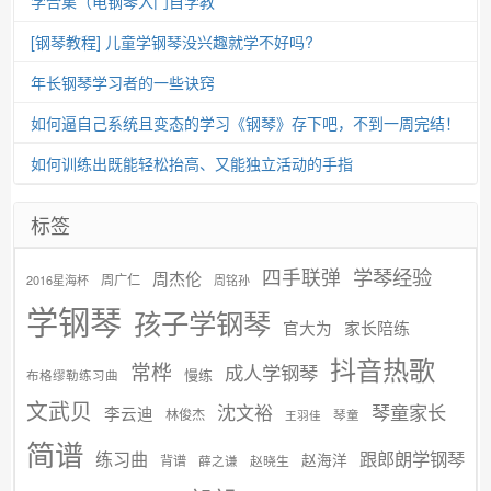
学合集（电钢琴入门自学教
[钢琴教程] 儿童学钢琴没兴趣就学不好吗?
年长钢琴学习者的一些诀窍
如何逼自己系统且变态的学习《钢琴》存下吧，不到一周完结！
如何训练出既能轻松抬高、又能独立活动的手指
标签
学琴经验
四手联弹
周杰伦
周广仁
2016星海杯
周铭孙
学钢琴
孩子学钢琴
官大为
家长陪练
抖音热歌
常桦
成人学钢琴
慢练
布格缪勒练习曲
文武贝
沈文裕
琴童家长
李云迪
林俊杰
琴童
王羽佳
简谱
练习曲
跟郎朗学钢琴
赵海洋
背谱
赵晓生
薛之谦