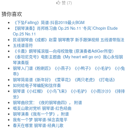
赞 (
7
)
猜你喜欢
《下坠Falling》简谱-抖音2019最火BGM
【钢琴演奏】肖邦练习曲 Op.25 No.11 ‘冬风’/Chopin Etude
Op.25 No.11
民谣钢琴曲《成都》赵雷 钢琴教学 新手跟弹视频 五线谱带指法
五线谱音符
《卡農》鋼琴搖滾版—向母校致敬 (原演奏者AdiGer所發）
《泰坦尼克号》电影主题曲《My heart will go on》我心永恒钢
琴演奏版
钢琴入门谱《粉刷匠》《小燕子》《小鸭子》《小毛驴》《小兔
乖》
钢琴简易谱《新年好》《萱草花》《两只老虎》《打电话》
如何给电子琴编配和弦伴奏
钢琴谱《小红帽》《小鸟飞来》《小毛驴》《小雨沙沙》《排排
坐》
钢琴曲欣赏：《夜的钢琴曲四》， 附谱
唱支山歌对党听 钢琴谱-红色经曲
钢琴演奏《我有一个梦》，附谱
我有一个梦 钢琴谱-悼念袁隆平
春天在哪里 钢琴谱-经典儿歌