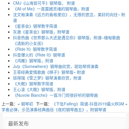
CMJ《山海皆可平》钢琴版， 附谱
《All of Me》一首震撼灵魂的钢琴曲，附谱
沈文裕演奏《远方的香格里拉》，无限的思念，美好的向往~ 附
谱
《星茶会》钢琴数字简谱
灰澈《星茶会》钢琴版，附琴谱
抖音热曲《世界那么大还是遇见你》钢琴版，附谱–缅甸歌曲
《清新的小女孩》
《Ride It》钢琴数字简谱
抖音爆火的《Ride It》钢琴谱
《鸿雁》钢琴版，附谱
July《Somewhere》钢琴曲欣赏，琥珀琴师演奏
王菲经典爱情歌曲《棋子》钢琴版~ 附谱
班得瑞《雪之梦》钢琴演奏欣赏，附谱
《大眠》钢琴数字简谱
王心凌《大眠》钢琴版，附谱
《Nuvole Bianche》一首冷门但很好听的钢琴曲
上一篇：«
钢琴初
下一篇：
《下坠Falling》简谱-抖音2019最火BGM
»
学者必弹，示范演奏经典曲目《夜的钢琴曲五》，附钢琴谱
最新发布