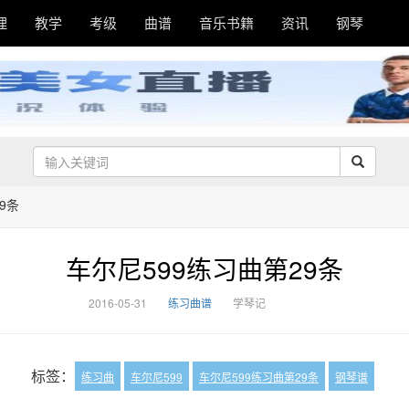
理
教学
考级
曲谱
音乐书籍
资讯
钢琴
9条
车尔尼599练习曲第29条
2016-05-31
练习曲谱
学琴记
标签：
练习曲
车尔尼599
车尔尼599练习曲第29条
钢琴谱