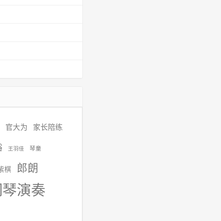
官大为
家长陪练
裕
琴童
王羽佳
郎朗
紫棋
钢琴演奏