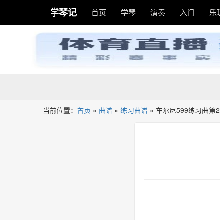
学琴记
首页
学琴
演奏
入门
乐
当前位置：
首页
»
曲谱
»
练习曲谱
»
车尔尼599练习曲第2