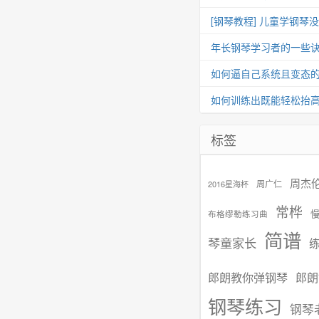
[钢琴教程] 儿童学钢琴
年长钢琴学习者的一些
如何逼自己系统且变态
如何训练出既能轻松抬
标签
周杰
周广仁
2016星海杯
常桦
布格缪勒练习曲
简谱
琴童家长
郎朗教你弹钢琴
郎朗
钢琴练习
钢琴