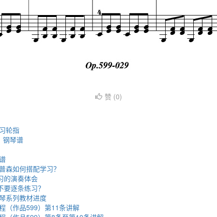
赞 (
0
)
习轮指
》钢琴谱
谱
普森如何搭配学习？
练习的演奏体会
要不要逐条练习？
琴系列教材进度
（作品599）第11条讲解