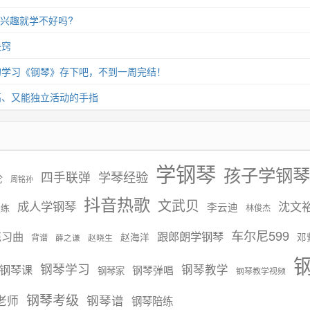
没兴趣就学不好吗?
诀窍
的学习《钢琴》存下吧，不到一周完结！
高、又能独立活动的手指
学钢琴
孩子学钢琴
学琴经验
四手联弹
伦
周铭孙
抖音热歌
文武贝
成人学钢琴
沈文
李云迪
慢练
林俊杰
车尔尼599
练习曲
跟郎朗学钢琴
赵海洋
邓
背谱
赵晓生
薛之谦
钢琴学习
钢琴课
钢琴教学
钢琴弹唱
钢琴家
钢琴教学视频
钢琴考级
钢琴谱
老师
钢琴陪练