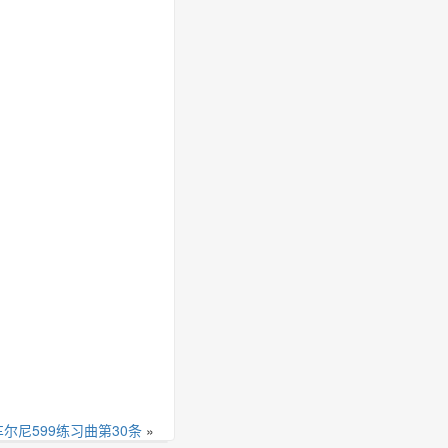
车尔尼599练习曲第30条
»