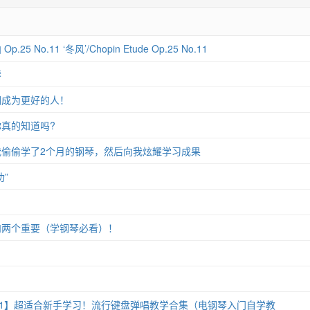
 No.11 ‘冬风’/Chopin Etude Op.25 No.11
琴
们成为更好的人！
真的知道吗?
偷偷学了2个月的钢琴，然后向我炫耀学习成果
”
和两个重要（学钢琴必看）！
11】超适合新手学习！流行键盘弹唱教学合集（电钢琴入门自学教