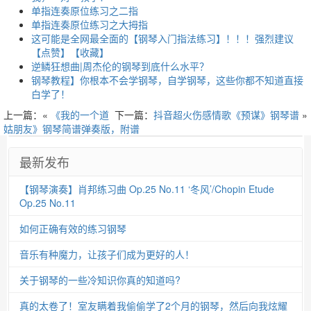
单指连奏原位练习之二指
单指连奏原位练习之大拇指
这可能是全网最全面的【钢琴入门指法练习】！！！强烈建议
【点赞】【收藏】
逆鳞狂想曲|周杰伦的钢琴到底什么水平？
钢琴教程】你根本不会学钢琴，自学钢琴，这些你都不知道直接
白学了！
上一篇：«
《我的一个道
下一篇：
抖音超火伤感情歌《预谋》钢琴谱
»
姑朋友》钢琴简谱弹奏版，附谱
最新发布
【钢琴演奏】肖邦练习曲 Op.25 No.11 ‘冬风’/Chopin Etude
Op.25 No.11
如何正确有效的练习钢琴
音乐有种魔力，让孩子们成为更好的人！
关于钢琴的一些冷知识你真的知道吗?
真的太卷了！室友瞒着我偷偷学了2个月的钢琴，然后向我炫耀