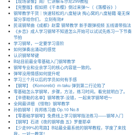
【现场录像】周广仁讲解车尔尼299教程
【完整版】假如把《千本樱》倒过来弹～（《落樱谷》）
钢琴教学干货｜快速轻松的八度秘诀 掏心窝的八度秘籍 毫无保
留分享给你们， 立刻有效#
民谣钢琴曲《成都》赵雷 钢琴教学 新手跟弹视频 五线谱带指法
《乡恋》成人学习钢琴不知道怎么开始可以试试先练习一下节奏
节拍
学习钢琴，一定要学习音阶
如何弹奏出涌动的感觉
认识钢琴琴键
B站目前最全零基础入门钢琴教学
钢琴专业和业余学习的核心内容是一致的。
弹琴没用情感如何提升呢
学习三个月以后的学员如何有手感
【钢琴】《Komorebi》m-taku 弹到第二行沦陷了
零基础怎么学钢琴，步骤，方法，练习时间。看完就明白了。
【辛德勒的名单】钢琴教学-没错，一起来学钢琴吧～
全网最详细 《怪物》钢琴教学
孙韵钢琴｜肖邦练习曲 Op.10 No.8
【零基础学钢琴】免费线上学习钢琴指法练习——钢琴入门
【钢琴】石进《夜的钢琴曲 五》罗曼耶卓
【少走99%的弯路】B站最全最系统的钢琴教程，学废了来找
我，一对一教学！