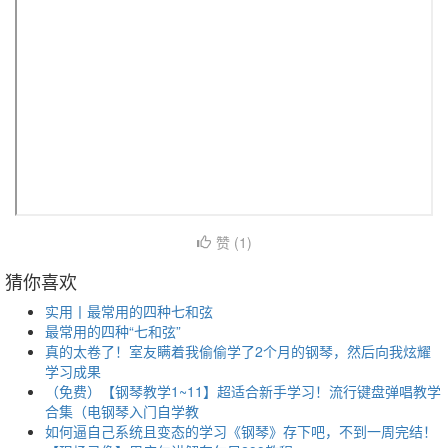
赞 (
1
)
猜你喜欢
实用丨最常用的四种七和弦
最常用的四种“七和弦”
真的太卷了！室友瞒着我偷偷学了2个月的钢琴，然后向我炫耀
学习成果
（免费）【钢琴教学1~11】超适合新手学习！流行键盘弹唱教学
合集（电钢琴入门自学教
如何逼自己系统且变态的学习《钢琴》存下吧，不到一周完结！