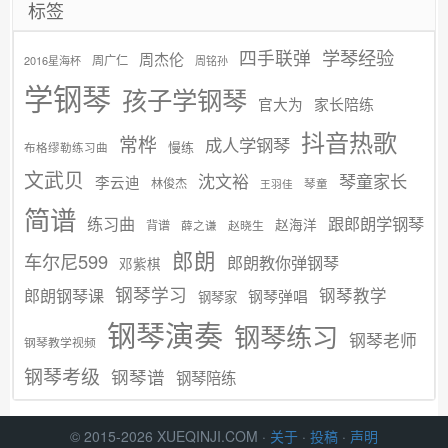
标签
学琴经验
四手联弹
周杰伦
周广仁
2016星海杯
周铭孙
学钢琴
孩子学钢琴
官大为
家长陪练
抖音热歌
常桦
成人学钢琴
慢练
布格缪勒练习曲
文武贝
沈文裕
琴童家长
李云迪
林俊杰
琴童
王羽佳
简谱
练习曲
跟郎朗学钢琴
赵海洋
背谱
赵晓生
薛之谦
郎朗
车尔尼599
郎朗教你弹钢琴
邓紫棋
钢琴学习
郎朗钢琴课
钢琴教学
钢琴弹唱
钢琴家
钢琴演奏
钢琴练习
钢琴老师
钢琴教学视频
钢琴考级
钢琴谱
钢琴陪练
© 2015-2026 XUEQINJI.COM ·
关于
·
投稿
·
声明