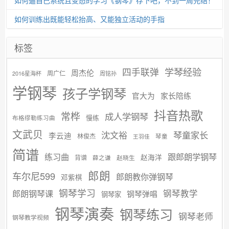
如何逼自己系统且变态的学习《钢琴》存下吧，不到一周完结！
如何训练出既能轻松抬高、又能独立活动的手指
标签
学琴经验
四手联弹
周杰伦
周广仁
2016星海杯
周铭孙
学钢琴
孩子学钢琴
官大为
家长陪练
抖音热歌
常桦
成人学钢琴
慢练
布格缪勒练习曲
文武贝
沈文裕
琴童家长
李云迪
林俊杰
琴童
王羽佳
简谱
练习曲
跟郎朗学钢琴
赵海洋
背谱
赵晓生
薛之谦
郎朗
车尔尼599
郎朗教你弹钢琴
邓紫棋
钢琴学习
郎朗钢琴课
钢琴教学
钢琴弹唱
钢琴家
钢琴演奏
钢琴练习
钢琴老师
钢琴教学视频