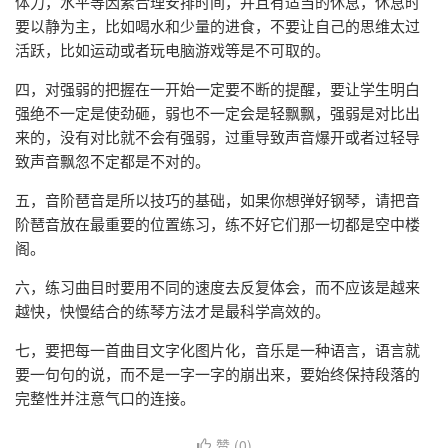
体力，水平等因素合理安排时间，并且有适当的休息，休息时
要以静为主，比如喝水和少量的进食，不要让自己的思维太过
活跃，比如运动或者玩电脑游戏等是不可取的。
四，对强弱的把握在一开始一定要不断的提醒，要让学生明白
强绝不一定是使劲砸，弱也不一定会是轻飘飘，强弱是对比出
来的，没有对比就不会有强弱，过重导致声音爆开或者过轻导
致声音飘忽不定都是不对的。
五，音阶琶音是所以技巧的基础，如果你想弹好钢琴，请把音
阶琶音放在最重要的位置练习，练不好它们那一切都是空中楼
阁。
六，练习曲目时要用不同的速度去反复体会，而不应该是越来
越快，快慢结合的练琴方法才是最科学高效的。
七，要把每一首曲目文字化图片化，音乐是一种语言，语言就
要一句句的说，而不是一字一字的崩出来，要始终保持段落的
完整性并注意气口的连接。
赞 (
0
)