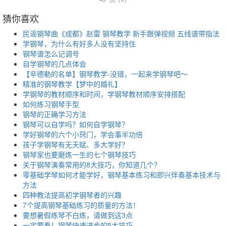
猜你喜欢
民谣钢琴曲《成都》赵雷 钢琴教学 新手跟弹视频 五线谱带指法
学钢琴，为什么有好多人没有坚持住
钢琴谱怎么记调号
自学钢琴的几点体会
【辛德勒的名单】钢琴教学-没错，一起来学钢琴吧～
精准的钢琴教学【梦中的婚礼】
学钢琴的教材顺序和时间，学钢琴教材顺序安排搭配
如何练习钢琴手型
钢琴的正确学习方法
钢琴可以自学吗？如何自学钢琴？
学好钢琴的六个小窍门，学会事半功倍
孩子学钢琴有无天赋、多大学好？
钢琴家也要磨炼一生的七个钢琴技巧
关于钢琴演奏常用的8大技巧，你知道几个？
零基础学琴如何才能学好，钢琴基本练习和即兴伴奏基本技术与
方法
四种教法提高初学钢琴者的兴趣
7个提高钢琴基础练习的质量的方法！
要想暑假练琴不白练，请做到这3点
一定要看！钢琴快速进步的5大技巧