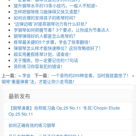
提升钢琴水平的13条小技巧，一般人不知道~
怎样把钢琴练习曲弹得又快又清楚？
如何合理的安排孩子的练琴时间？
“边弹边唱”对提高钢琴功力有什么好处？
学钢琴如何把握节奏？3个要点，让你成为节奏达人
钢琴弹得好的人都是怎么练琴的？
练琴最关键的5个步骤，学会了效率翻倍！
弹钢琴怎么样才能快速移位？这份攻略收好了！
超实用暑假练琴计划，请查收！
关于慢练，你一定要记住的17句话
音阶练习你容易犯的错误！
上一篇：«
学会
下一篇：
一个音符的255种变奏，当时我就震惊了！
»
钢琴“重量弹奏”法，才能让你少走弯路！
最新发布
【钢琴演奏】肖邦练习曲 Op.25 No.11 ‘冬风’/Chopin Etude
Op.25 No.11
如何正确有效的练习钢琴