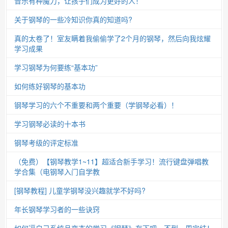
音乐有种魔力，让孩子们成为更好的人！
关于钢琴的一些冷知识你真的知道吗?
真的太卷了！室友瞒着我偷偷学了2个月的钢琴，然后向我炫耀
学习成果
学习钢琴为何要练“基本功”
如何练好钢琴的基本功
钢琴学习的六个不重要和两个重要（学钢琴必看）！
学习钢琴必读的十本书
钢琴考级的评定标准
（免费）【钢琴教学1~11】超适合新手学习！流行键盘弹唱教
学合集（电钢琴入门自学教
[钢琴教程] 儿童学钢琴没兴趣就学不好吗?
年长钢琴学习者的一些诀窍