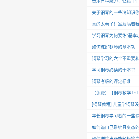
音乐有种魔力，让孩子
关于钢琴的一些冷知识你
真的太卷了！室友瞒着我
学习钢琴为何要练“基本功
如何练好钢琴的基本功
钢琴学习的六个不重要
学习钢琴必读的十本书
钢琴考级的评定标准
（免费）【钢琴教学1~
[钢琴教程] 儿童学钢琴
年长钢琴学习者的一些
如何逼自己系统且变态
如何训练出既能轻松抬