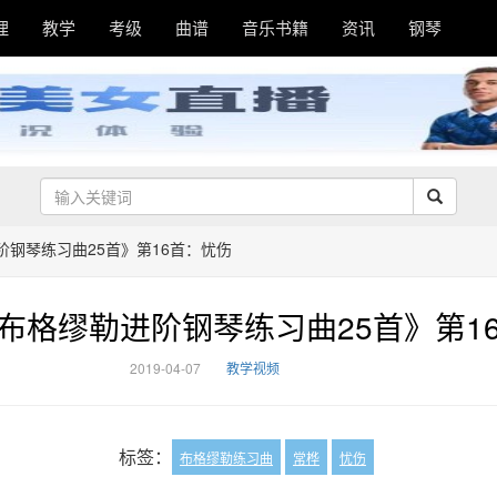
理
教学
考级
曲谱
音乐书籍
资讯
钢琴
钢琴练习曲25首》第16首：忧伤
布格缪勒进阶钢琴练习曲25首》第1
2019-04-07
教学视频
标签：
布格缪勒练习曲
常桦
忧伤