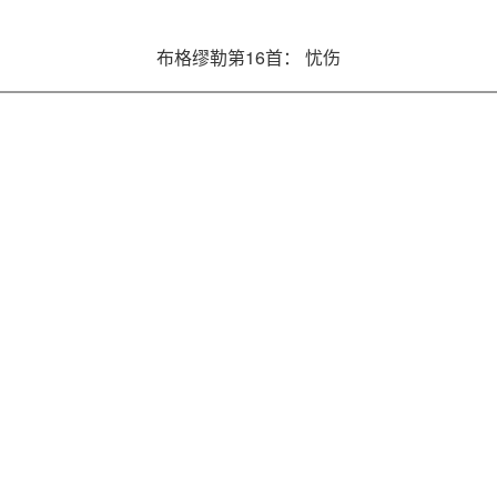
布格缪勒第16首： 忧伤