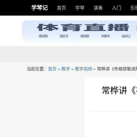
学琴记
首页
学琴
演奏
入门
乐
当前位置：
首页
»
教学
»
教学视频
»
常桦讲《布格缪勒进阶
常桦讲《