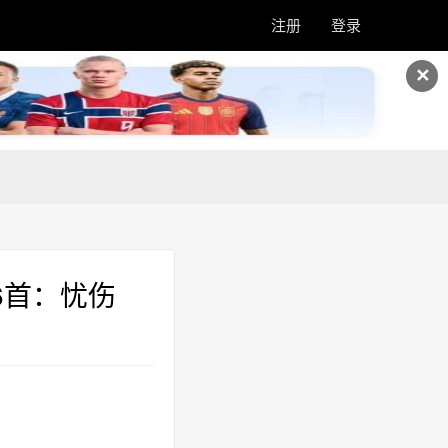
注册
登录
✕
6首：忧伤