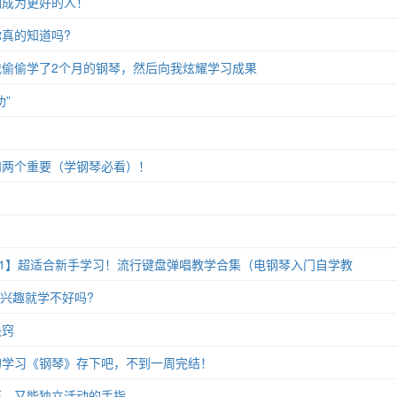
们成为更好的人！
真的知道吗?
偷偷学了2个月的钢琴，然后向我炫耀学习成果
”
和两个重要（学钢琴必看）！
11】超适合新手学习！流行键盘弹唱教学合集（电钢琴入门自学教
没兴趣就学不好吗?
诀窍
的学习《钢琴》存下吧，不到一周完结！
高、又能独立活动的手指