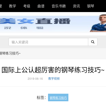
理
教学
考级
曲谱
音乐书籍
资讯
钢琴
钢琴练习技巧~
国际上公认超厉害的钢琴练习技巧~
2019-06-16
教学视频
标签：
钢琴练习技巧