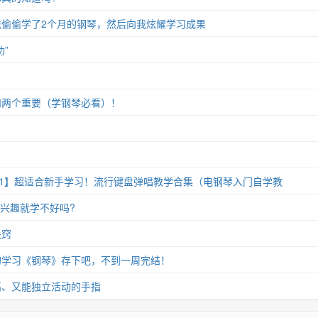
偷偷学了2个月的钢琴，然后向我炫耀学习成果
”
和两个重要（学钢琴必看）！
11】超适合新手学习！流行键盘弹唱教学合集（电钢琴入门自学教
没兴趣就学不好吗?
诀窍
的学习《钢琴》存下吧，不到一周完结！
高、又能独立活动的手指