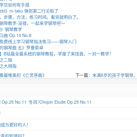
学员如何有手感
ebi》m-taku 弹到第二行沦陷了
，步骤，方法，练习时间。看完就明白了。
钢琴教学-没错，一起来学钢琴吧～
物》钢琴教学
Op.10 No.8
免费线上学习钢琴指法练习——钢琴入门
的钢琴曲 五》罗曼耶卓
路】B站最全最系统的钢琴教程，学废了来找我，一对一教学！
之二指
之大拇指
奏最唯美的《亡灵序曲》
下一篇：
未满6岁的孩子学钢琴
 No.11 ‘冬风’/Chopin Etude Op.25 No.11
琴
们成为更好的人！
真的知道吗?