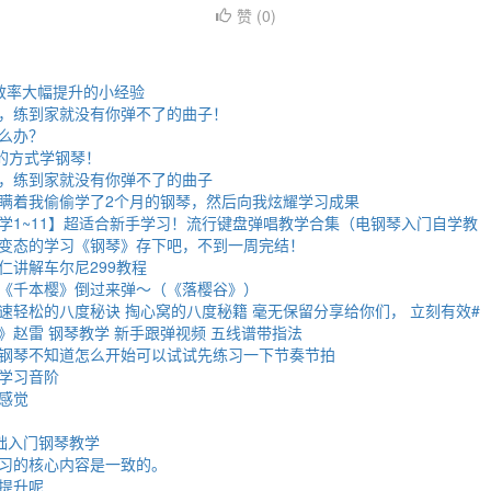
赞 (
0
)
效率大幅提升的小经验
，练到家就没有你弹不了的曲子！
么办？
”的方式学钢琴！
，练到家就没有你弹不了的曲子
瞒着我偷偷学了2个月的钢琴，然后向我炫耀学习成果
学1~11】超适合新手学习！流行键盘弹唱教学合集（电钢琴入门自学教
变态的学习《钢琴》存下吧，不到一周完结！
仁讲解车尔尼299教程
《千本樱》倒过来弹～（《落樱谷》）
速轻松的八度秘诀 掏心窝的八度秘籍 毫无保留分享给你们， 立刻有效#
》赵雷 钢琴教学 新手跟弹视频 五线谱带指法
钢琴不知道怎么开始可以试试先练习一下节奏节拍
学习音阶
感觉
础入门钢琴教学
习的核心内容是一致的。
提升呢