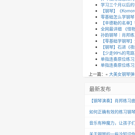
学习三个月以后的
【钢琴】《Komor
零基础怎么学钢琴
【辛德勒的名单】
全网最详细 《怪
孙韵钢琴｜肖邦练习曲 
【零基础学钢琴】
【钢琴】石进《夜
【少走99%的弯
单指连奏原位练习
单指连奏原位练习
上一篇：«
大美女钢琴弹
最新发布
【钢琴演奏】肖邦练习曲 Op.25
如何正确有效的练习钢
音乐有种魔力，让孩子
关于钢琴的一些冷知识你