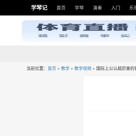
学琴记
首页
学琴
演奏
入门
乐
当前位置：
首页
»
教学
»
教学视频
»
国际上公认超厉害的