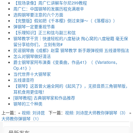
【现场录像】周广仁讲解车尔尼299教程
周广仁：中国钢琴的发展历程充满艰辛
选购钢琴要注意的六个方面
【完整版】假如把《千本樱》倒过来弹～（《落樱谷》）
弹钢琴一定要重视节奏
【乐理知识】正三和弦与副三和弦
钢琴教学干货｜快速轻松的八度秘诀 掏心窝的八度秘籍 毫无保
留分享给你们， 立刻有效#
民谣钢琴曲《成都》赵雷 钢琴教学 新手跟弹视频 五线谱带指法
怎么对钢琴做好清洁
爵士钢琴家阿布演奏《变奏曲，作品41》（《Variations，
Op.41》）
当代世界十大钢琴家
五线谱音符
【钢琴】这首曾火遍全网的《起风了》，无损音质三角钢琴版，
耳机食用更佳哦！
[钢琴教程] 古典钢琴家和作品推荐
钢琴的三个种类
上一篇：«
视频: 刘诗昆
下一篇：
视频: 刘诗昆大师教你弹钢琴（3）
»
大师教你弹钢琴（1）
最新发布