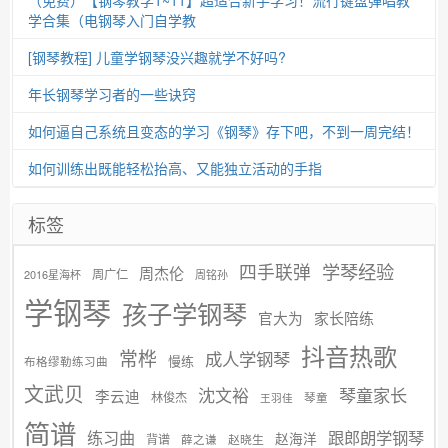
学合集（电钢琴入门自学教
[钢琴教程] 儿童学钢琴没兴趣就学不好吗?
年长钢琴学习者的一些诀窍
如何逼自己系统且变态的学习《钢琴》存下吧，不到一周完结！
如何训练出既能轻松抬高、又能独立活动的手指
标签
学琴经验
四手联弹
周杰伦
周广仁
2016星海杯
周铭孙
学钢琴
孩子学钢琴
官大为
家长陪练
抖音热歌
常桦
成人学钢琴
慢练
布格缪勒练习曲
文武贝
沈文裕
琴童家长
李云迪
林俊杰
琴童
王羽佳
简谱
练习曲
跟郎朗学钢琴
赵海洋
背谱
赵晓生
薛之谦