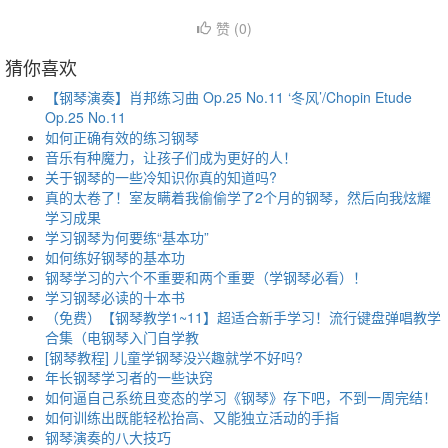
赞 (
0
)
猜你喜欢
【钢琴演奏】肖邦练习曲 Op.25 No.11 ‘冬风’/Chopin Etude
Op.25 No.11
如何正确有效的练习钢琴
音乐有种魔力，让孩子们成为更好的人！
关于钢琴的一些冷知识你真的知道吗?
真的太卷了！室友瞒着我偷偷学了2个月的钢琴，然后向我炫耀
学习成果
学习钢琴为何要练“基本功”
如何练好钢琴的基本功
钢琴学习的六个不重要和两个重要（学钢琴必看）！
学习钢琴必读的十本书
（免费）【钢琴教学1~11】超适合新手学习！流行键盘弹唱教学
合集（电钢琴入门自学教
[钢琴教程] 儿童学钢琴没兴趣就学不好吗?
年长钢琴学习者的一些诀窍
如何逼自己系统且变态的学习《钢琴》存下吧，不到一周完结！
如何训练出既能轻松抬高、又能独立活动的手指
钢琴演奏的八大技巧