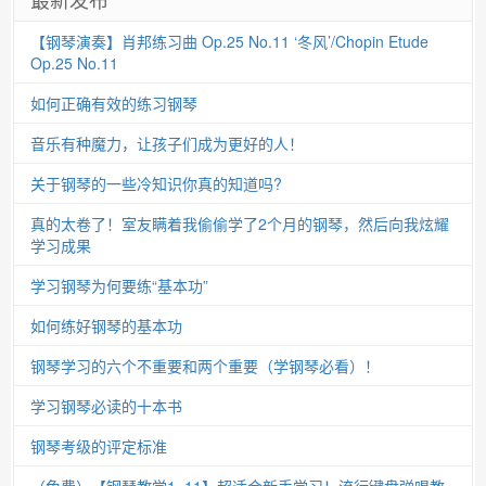
【钢琴演奏】肖邦练习曲 Op.25 No.11 ‘冬风’/Chopin Etude
Op.25 No.11
如何正确有效的练习钢琴
音乐有种魔力，让孩子们成为更好的人！
关于钢琴的一些冷知识你真的知道吗?
真的太卷了！室友瞒着我偷偷学了2个月的钢琴，然后向我炫耀
学习成果
学习钢琴为何要练“基本功”
如何练好钢琴的基本功
钢琴学习的六个不重要和两个重要（学钢琴必看）！
学习钢琴必读的十本书
钢琴考级的评定标准
（免费）【钢琴教学1~11】超适合新手学习！流行键盘弹唱教