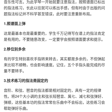
音乐性可言。为此学琴一开始就要注意指法，按照谱面已标出
的指法练习，长此以往就可以练出手感，但有时由于出版的问
题指法标记并不科学甚至错误，此时要注意重新布局。
1.照谱面上弹
这是最基本也是最重要的，学生千万记得写在谱上的指法肯定
是有用的，不要随意改变，一定要学会按照谱面要求和提示。
2.移位别多余
有的学生特别喜欢手指转来转去，其实都是多余的，不但弹起
来比较不顺畅，也会影响速度。记住，五个手指头能完成的尽
量不要转手。
3.技术练习的指法是固定的
音阶、和弦、琶音的指法都是相对固定的，具有一定的规律
性。将24个大小调的主和弦长短琶音、属七、减七和弦弹好、
弹顺，这些基本功的指法常常在乐曲中不会标出，这些练习会
帮助弹好乐曲。