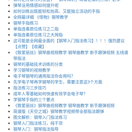
弹琴没用情感如何提升呢
如何训练出既能轻松抬高、又能独立活动的手指
全网最详细 《怪物》钢琴教学
钢琴手指练习
单指连奏原位练习之二指
单指连奏原位练习之大拇指
这可能是全网最全面的【钢琴入门指法练习】！！！强烈建议
【点赞】【收藏】
《致爱丽丝》钢琴曲视频教学 钢琴曲教学 新手跟弹视频 五线谱
带指法
钢琴的基础技术训练的分类
学习钢琴的视频教学
电子琴钢琴的通用指法你会用吗？
先学电子琴再学钢琴的学生，需要注意这3个方面
指法练习三步技巧
成年人零基础如何快速有效学会电子琴？
学钢琴手指的三个要点
《致爱丽丝》钢琴曲视频教学 钢琴曲教学 新手跟弹视频
简谱版《天空之城》钢琴教学视频带全部指法跟弹
图文解析：钢琴入门指法练习
钢琴入门指法练习，纯干货
钢琴入门：钢琴指法指导