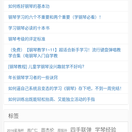
如何练好钢琴的基本功
钢琴学习的六个不重要和两个重要（学钢琴必看）！
学习钢琴必读的十本书
钢琴考级的评定标准
（免费）【钢琴教学1~11】超适合新手学习！流行键盘弹唱教
学合集（电钢琴入门自学教
[钢琴教程] 儿童学钢琴没兴趣就学不好吗?
年长钢琴学习者的一些诀窍
如何逼自己系统且变态的学习《钢琴》存下吧，不到一周完结！
如何训练出既能轻松抬高、又能独立活动的手指
标签
学琴经验
四手联弹
周杰伦
周广仁
2016星海杯
周铭孙