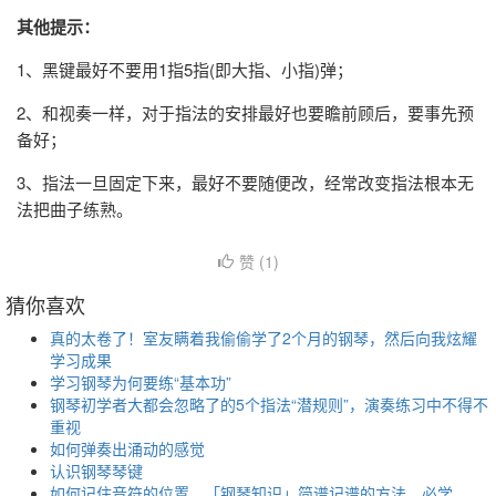
其他提示：
1、黑键最好不要用1指5指(即大指、小指)弹；
2、和视奏一样，对于指法的安排最好也要瞻前顾后，要事先预
备好；
3、指法一旦固定下来，最好不要随便改，经常改变指法根本无
法把曲子练熟。
赞 (
1
)
猜你喜欢
真的太卷了！室友瞒着我偷偷学了2个月的钢琴，然后向我炫耀
学习成果
学习钢琴为何要练“基本功”
钢琴初学者大都会忽略了的5个指法“潜规则”，演奏练习中不得不
重视
如何弹奏出涌动的感觉
认识钢琴琴键
如何记住音符的位置，「钢琴知识」简谱记谱的方法，必学