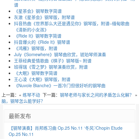
谱
《星茶会》钢琴数字简谱
灰澈《星茶会》钢琴版，附琴谱
抖音热曲《世界那么大还是遇见你》钢琴版，附谱–缅甸歌曲
《清新的小女孩》
《Ride It》钢琴数字简谱
抖音爆火的《Ride It》钢琴谱
《鸿雁》钢琴版，附谱
July《Somewhere》钢琴曲欣赏，琥珀琴师演奏
王菲经典爱情歌曲《棋子》钢琴版~ 附谱
班得瑞《雪之梦》钢琴演奏欣赏，附谱
《大眠》钢琴数字简谱
王心凌《大眠》钢琴版，附谱
《Nuvole Bianche》一首冷门但很好听的钢琴曲
上一篇：«
练琴不动
下一篇：
钢琴老师与家长之间的矛盾怎么化解？
»
脑，钢琴怎么能学好？
最新发布
【钢琴演奏】肖邦练习曲 Op.25 No.11 ‘冬风’/Chopin Etude
Op.25 No.11