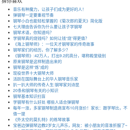
猜你喜欢
音乐有种魔力，让孩子们成为更好的人！
弹钢琴一定要重视节奏
钢琴小白也能轻松掌握的《菊次郎的夏天》简化版
七大理由告诉你为什么要让孩子学钢琴
钢琴术语，你知道吗？
学钢琴真的烧钱吗？如何让钱“烧”得更值？
《海上钢琴师》：一位天才钢琴家的传奇故事
钢琴家们的经历，你了解多少？
《钢琴师》:42万人，打出9.2的高分，堪称殿堂级别
原来钢琴是这样制造出来的
钢琴是这样“炼”成的
现役世界十大钢琴大师
活跃在国际舞台上的华人钢琴音乐家
扒一扒大师的传奇人生:钢琴家刘诗昆
20条和钢琴有关的小知识
钢琴基本知识扫盲
学钢琴有什么好处 哪些人适合弹钢琴
每年一涨，多家钢琴制造商宣布10月涨价！家长：跟学琴比，不
值一提
《外太空的莫扎特》的练琴故事
宝爸边弹钢琴边教2岁女儿声乐，网友：被小朋友的音准折服了~