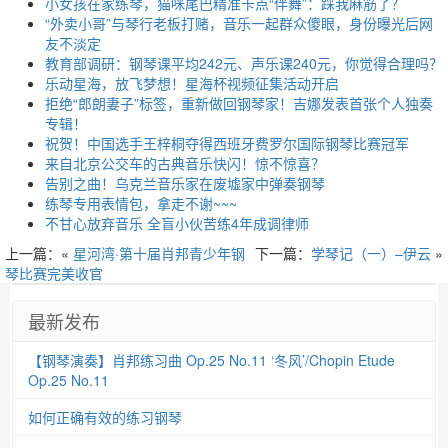
小女孩在家练琴，猫咪尾巴精准卡点“伴舞”：踩我麻筋了？
“外卖小哥”与琴行老板打赌，音乐一起群众傻眼，身份曝光后网
友不淡定
教育部调研：钢琴课平均242元、声乐课240元，你觉得合理吗？
乐动星海，放飞梦想！星海杯视频征集活动开启
拒绝“郎朗妻子”标签，重新做回钢琴家！吉娜发表首张个人独奏
专辑！
祝贺！中国选手王梓桐夺得西班牙费罗尔国际钢琴比赛冠军
来自北京公交车的古典音乐快闪！惊不惊喜？
告别之曲！乌克兰音乐家在废墟家中弹奏钢琴
练琴专用表情包，拿走不谢~~~
不甘心放弃音乐 全盲小伙苦练4年成调律师
上一篇：«
星河湾·第十届肖邦青少年钢
下一篇：
学琴记（一）–伊云
»
琴比赛完美收官
最新发布
【钢琴演奏】肖邦练习曲 Op.25 No.11 ‘冬风’/Chopin Etude
Op.25 No.11
如何正确有效的练习钢琴