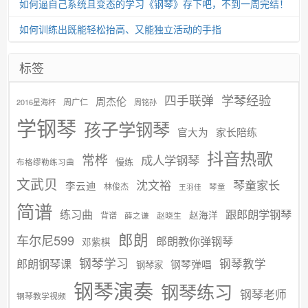
如何逼自己系统且变态的学习《钢琴》存下吧，不到一周完结！
如何训练出既能轻松抬高、又能独立活动的手指
标签
学琴经验
四手联弹
周杰伦
周广仁
2016星海杯
周铭孙
学钢琴
孩子学钢琴
官大为
家长陪练
抖音热歌
常桦
成人学钢琴
慢练
布格缪勒练习曲
文武贝
沈文裕
琴童家长
李云迪
林俊杰
琴童
王羽佳
简谱
练习曲
跟郎朗学钢琴
赵海洋
背谱
赵晓生
薛之谦
郎朗
车尔尼599
郎朗教你弹钢琴
邓紫棋
钢琴学习
郎朗钢琴课
钢琴教学
钢琴弹唱
钢琴家
钢琴演奏
钢琴练习
钢琴老师
钢琴教学视频