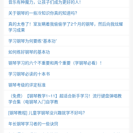
音乐有种魔力，让孩子们成为更好的人！
关于钢琴的一些冷知识你真的知道吗?
真的太卷了！室友瞒着我偷偷学了2个月的钢琴，然后向我炫耀
学习成果
学习钢琴为何要练“基本功”
如何练好钢琴的基本功
钢琴学习的六个不重要和两个重要（学钢琴必看）！
学习钢琴必读的十本书
钢琴考级的评定标准
（免费）【钢琴教学1~11】超适合新手学习！流行键盘弹唱教
学合集（电钢琴入门自学教
[钢琴教程] 儿童学钢琴没兴趣就学不好吗?
年长钢琴学习者的一些诀窍