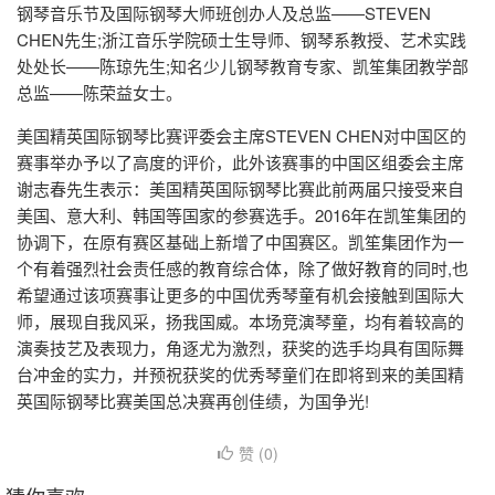
钢琴音乐节及国际钢琴大师班创办人及总监——STEVEN
CHEN先生;浙江音乐学院硕士生导师、钢琴系教授、艺术实践
处处长——陈琼先生;知名少儿钢琴教育专家、凯笙集团教学部
总监——陈荣益女士。
美国精英国际钢琴比赛评委会主席STEVEN CHEN对中国区的
赛事举办予以了高度的评价，此外该赛事的中国区组委会主席
谢志春先生表示：美国精英国际钢琴比赛此前两届只接受来自
美国、意大利、韩国等国家的参赛选手。2016年在凯笙集团的
协调下，在原有赛区基础上新增了中国赛区。凯笙集团作为一
个有着强烈社会责任感的教育综合体，除了做好教育的同时,也
希望通过该项赛事让更多的中国优秀琴童有机会接触到国际大
师，展现自我风采，扬我国威。本场竞演琴童，均有着较高的
演奏技艺及表现力，角逐尤为激烈，获奖的选手均具有国际舞
台冲金的实力，并预祝获奖的优秀琴童们在即将到来的美国精
英国际钢琴比赛美国总决赛再创佳绩，为国争光!
赞 (
0
)