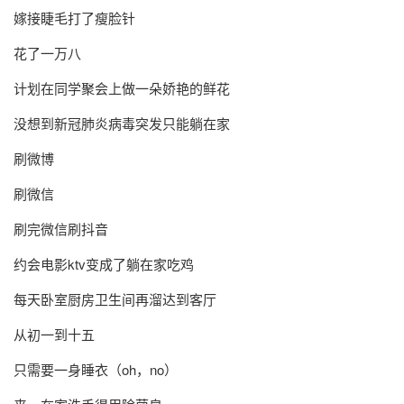
嫁接睫毛打了瘦脸针
花了一万八
计划在同学聚会上做一朵娇艳的鲜花
没想到新冠肺炎病毒突发只能躺在家
刷微博
刷微信
刷完微信刷抖音
约会电影ktv变成了躺在家吃鸡
每天卧室厨房卫生间再溜达到客厅
从初一到十五
只需要一身睡衣（oh，no）