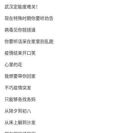
武汉定能度难关！
现在特殊时期你要听劝告
病毒见你就绕道
你要听话呆在家里别乱跑
疫情结束开口笑
心里的花
我想要带你回家
不巧疫情突发
只能够各找各妈
从除夕到初八
从床上躺到沙发