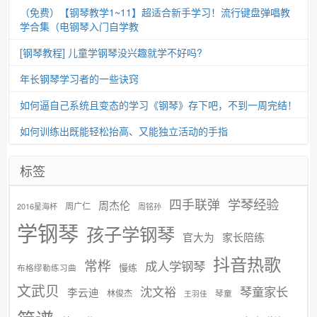
（免费）【钢琴教学1~11】超适合新手学习！流行键盘弹唱教
学合集（电钢琴入门自学教
[钢琴教程] 儿童学钢琴没兴趣就学不好吗?
年长钢琴学习者的一些诀窍
如何逼自己系统且变态的学习《钢琴》存下吧，不到一周完结！
如何训练出既能轻松抬高、又能独立活动的手指
标签
学琴经验
四手联弹
周杰伦
周广仁
2016星海杯
周铭孙
学钢琴
孩子学钢琴
官大为
家长陪练
抖音热歌
常桦
成人学钢琴
慢练
布格缪勒练习曲
文武贝
沈文裕
琴童家长
李云迪
林俊杰
琴童
王羽佳