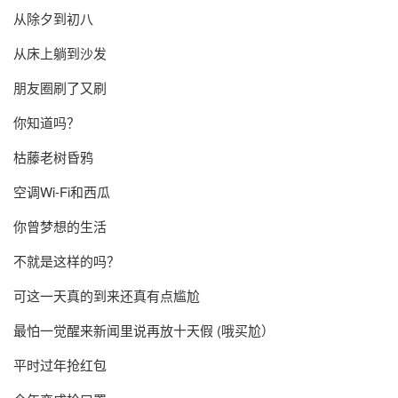
从除夕到初八
从床上躺到沙发
朋友圈刷了又刷
你知道吗？
枯藤老树昏鸦
空调Wi-Fi和西瓜
你曾梦想的生活
不就是这样的吗？
可这一天真的到来还真有点尴尬
最怕一觉醒来新闻里说再放十天假 (哦买尬）
平时过年抢红包