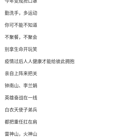
今年变成抢口罩
勤洗手，多运动
你可不能不知道
不聚餐，不聚会
别拿生命开玩笑
疫情过后人人健康才能给彼此拥抱
亲自上阵来把关
钟南山、李兰娟
英雄奋战在一线
白衣天使子弟兵
都把重任扛在肩
雷神山，火神山