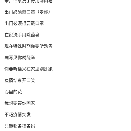
来，在家洗手得用除菌皂
出门必须戴口罩（走你）
出门必须得要戴口罩
在家洗手用除菌皂
现在特殊时期你要听劝告
病毒见你就绕道
你要听话呆在家里别乱跑
疫情结束开口笑
心里的花
我想要带你回家
不巧疫情突发
只能够各找各妈