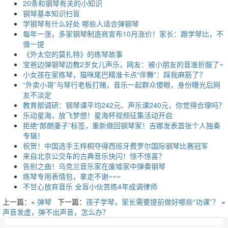
20条和钢琴有关的小知识
钢琴基本知识扫盲
学钢琴有什么好处 哪些人适合弹钢琴
每年一涨，多家钢琴制造商宣布10月涨价！家长：跟学琴比，不
值一提
《外太空的莫扎特》的练琴故事
宝爸边弹钢琴边教2岁女儿声乐，网友：被小朋友的音准折服了~
小女孩在家练琴，猫咪尾巴精准卡点“伴舞”：踩我麻筋了？
“外卖小哥”与琴行老板打赌，音乐一起群众傻眼，身份曝光后网
友不淡定
教育部调研：钢琴课平均242元、声乐课240元，你觉得合理吗？
乐动星海，放飞梦想！星海杯视频征集活动开启
拒绝“郎朗妻子”标签，重新做回钢琴家！吉娜发表首张个人独奏
专辑！
祝贺！中国选手王梓桐夺得西班牙费罗尔国际钢琴比赛冠军
来自北京公交车的古典音乐快闪！惊不惊喜？
告别之曲！乌克兰音乐家在废墟家中弹奏钢琴
练琴专用表情包，拿走不谢~~~
不甘心放弃音乐 全盲小伙苦练4年成调律师
上一篇：«
弹琴
下一篇：
孩子学琴，家长需要提前做好哪些“功课”？
»
声音发虚，弹不出声音，怎么办？