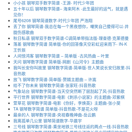
小小孩 钢琴双手数字简谱 -王源- 时代少年团
五十年以后 钢琴数字简谱– 海来阿木 -此生最好的运气，就是遇
见你！
尾号6208 钢琴简谱数字-时代少年团 严浩翔
丢了你 钢琴简谱-我总在每一个黑夜想你，嘲笑自己傻得可以-井
胧伤感歌曲
秋日私语 钢琴双手数字简谱-C调简单带指法版-理查德·克莱德曼
落差 钢琴数字简谱 简单版-你的回答像天空彩虹迎来雨下- IN-K
王忻辰
人间惊鸿客 钢琴数字简谱 – 简单版 -古风热曲 – 叶里
天问 钢琴数字简谱 简单版-网剧《山河令》主题曲
我叫长安你叫故里 钢琴数字简谱-简单版-世人笑说长安归故里-抖
音热歌
放飞 钢琴数字简谱-简单版-赘婿主题曲 – 许嵩
给不了你未来 钢琴数字简谱-张家旺-抖音热歌
气象站台 钢琴数字简谱-当天空突然断了层刮起了风-抖音热歌
平行世界 钢琴数字简谱-电影《刺杀小说家》的主题曲-邓紫棋
萱草花 钢琴数字简谱-电影《你好，李焕英》主题曲-张小斐
TA 钢琴数字简谱 简单版-抖音热歌-不是花火呀
最亲的人 钢琴数字简谱-央视春晚神曲-岳云鹏
我离孤单几公里 钢琴简谱数字-华晨宇
三号线 钢琴数字简谱-乘坐地铁三号线往返的两点一线-抖音热歌