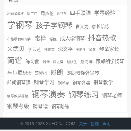
学琴经验
四手联弹
周杰伦
周广仁
2016星海杯
周铭孙
学钢琴
孩子学钢琴
官大为
家长陪练
抖音热歌
常桦
成人学钢琴
慢练
布格缪勒练习曲
文武贝
沈文裕
琴童家长
李云迪
林俊杰
琴童
王羽佳
简谱
练习曲
跟郎朗学钢琴
赵海洋
背谱
赵晓生
薛之谦
郎朗
车尔尼599
郎朗教你弹钢琴
邓紫棋
钢琴学习
郎朗钢琴课
钢琴教学
钢琴弹唱
钢琴家
钢琴演奏
钢琴练习
钢琴老师
钢琴教学视频
钢琴考级
钢琴谱
钢琴陪练
© 2015-2026 XUEQINJI.COM ·
关于
·
投稿
·
声明