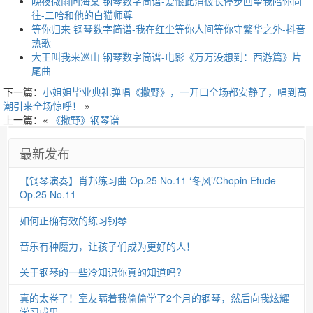
晚夜微雨问海棠 钢琴数字简谱-爱恨此消彼长停步回望我陪你同
往-二哈和他的白猫师尊
等你归来 钢琴数字简谱-我在红尘等你人间等你守繁华之外-抖音
热歌
大王叫我来巡山 钢琴数字简谱-电影《万万没想到：西游篇》片
尾曲
下一篇：
小姐姐毕业典礼弹唱《撒野》，一开口全场都安静了，唱到高
潮引来全场惊呼！
»
上一篇：«
《撒野》钢琴谱
最新发布
【钢琴演奏】肖邦练习曲 Op.25 No.11 ‘冬风’/Chopin Etude
Op.25 No.11
如何正确有效的练习钢琴
音乐有种魔力，让孩子们成为更好的人！
关于钢琴的一些冷知识你真的知道吗?
真的太卷了！室友瞒着我偷偷学了2个月的钢琴，然后向我炫耀
学习成果