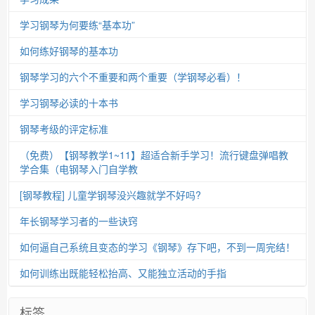
学习钢琴为何要练“基本功”
如何练好钢琴的基本功
钢琴学习的六个不重要和两个重要（学钢琴必看）！
学习钢琴必读的十本书
钢琴考级的评定标准
（免费）【钢琴教学1~11】超适合新手学习！流行键盘弹唱教
学合集（电钢琴入门自学教
[钢琴教程] 儿童学钢琴没兴趣就学不好吗?
年长钢琴学习者的一些诀窍
如何逼自己系统且变态的学习《钢琴》存下吧，不到一周完结！
如何训练出既能轻松抬高、又能独立活动的手指
标签