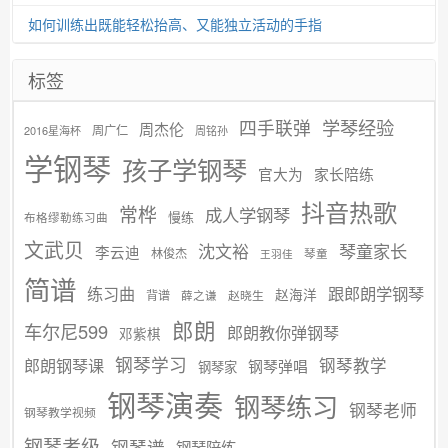
如何训练出既能轻松抬高、又能独立活动的手指
标签
学琴经验
四手联弹
周杰伦
周广仁
2016星海杯
周铭孙
学钢琴
孩子学钢琴
官大为
家长陪练
抖音热歌
常桦
成人学钢琴
慢练
布格缪勒练习曲
文武贝
沈文裕
琴童家长
李云迪
林俊杰
琴童
王羽佳
简谱
练习曲
跟郎朗学钢琴
赵海洋
背谱
赵晓生
薛之谦
郎朗
车尔尼599
郎朗教你弹钢琴
邓紫棋
钢琴学习
郎朗钢琴课
钢琴教学
钢琴弹唱
钢琴家
钢琴演奏
钢琴练习
钢琴老师
钢琴教学视频
钢琴考级
钢琴谱
钢琴陪练