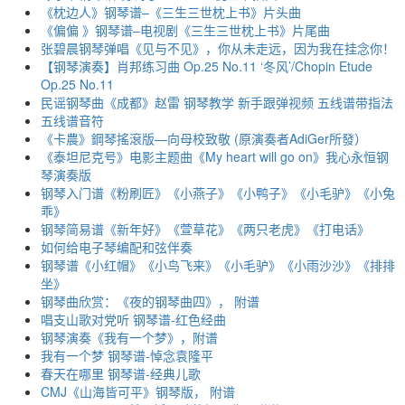
《枕边人》钢琴谱–《三生三世枕上书》片头曲
《偏偏 》钢琴谱–电视剧《三生三世枕上书》片尾曲
张碧晨钢琴弹唱《见与不见》，你从未走远，因为我在挂念你！
【钢琴演奏】肖邦练习曲 Op.25 No.11 ‘冬风’/Chopin Etude
Op.25 No.11
民谣钢琴曲《成都》赵雷 钢琴教学 新手跟弹视频 五线谱带指法
五线谱音符
《卡農》鋼琴搖滾版—向母校致敬 (原演奏者AdiGer所發）
《泰坦尼克号》电影主题曲《My heart will go on》我心永恒钢
琴演奏版
钢琴入门谱《粉刷匠》《小燕子》《小鸭子》《小毛驴》《小兔
乖》
钢琴简易谱《新年好》《萱草花》《两只老虎》《打电话》
如何给电子琴编配和弦伴奏
钢琴谱《小红帽》《小鸟飞来》《小毛驴》《小雨沙沙》《排排
坐》
钢琴曲欣赏：《夜的钢琴曲四》， 附谱
唱支山歌对党听 钢琴谱-红色经曲
钢琴演奏《我有一个梦》，附谱
我有一个梦 钢琴谱-悼念袁隆平
春天在哪里 钢琴谱-经典儿歌
CMJ《山海皆可平》钢琴版， 附谱