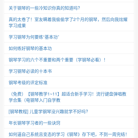
关于钢琴的一些冷知识你真的知道吗?
真的太卷了！室友瞒着我偷偷学了2个月的钢琴，然后向我炫耀
学习成果
学习钢琴为何要练“基本功”
如何练好钢琴的基本功
钢琴学习的六个不重要和两个重要（学钢琴必看）！
学习钢琴必读的十本书
钢琴考级的评定标准
（免费）【钢琴教学1~11】超适合新手学习！流行键盘弹唱教
学合集（电钢琴入门自学教
[钢琴教程] 儿童学钢琴没兴趣就学不好吗?
年长钢琴学习者的一些诀窍
如何逼自己系统且变态的学习《钢琴》存下吧，不到一周完结！