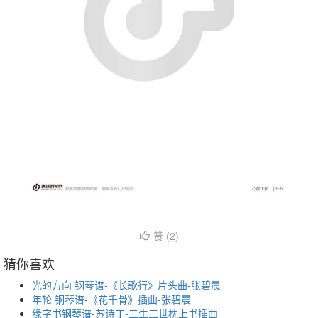
赞 (
2
)
猜你喜欢
光的方向 钢琴谱-《长歌行》片头曲-张碧晨
年轮 钢琴谱-《花千骨》插曲-张碧晨
缘字书钢琴谱-苏诗丁-三生三世枕上书插曲