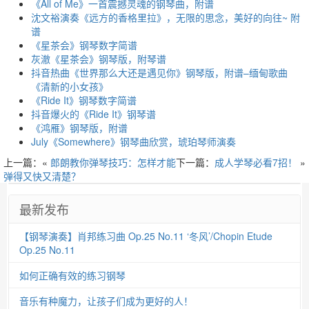
《All of Me》一首震撼灵魂的钢琴曲，附谱
沈文裕演奏《远方的香格里拉》，无限的思念，美好的向往~ 附
谱
《星茶会》钢琴数字简谱
灰澈《星茶会》钢琴版，附琴谱
抖音热曲《世界那么大还是遇见你》钢琴版，附谱–缅甸歌曲
《清新的小女孩》
《Ride It》钢琴数字简谱
抖音爆火的《Ride It》钢琴谱
《鸿雁》钢琴版，附谱
July《Somewhere》钢琴曲欣赏，琥珀琴师演奏
上一篇：«
郎朗教你弹琴技巧：怎样才能
下一篇：
成人学琴必看7招！
»
弹得又快又清楚？
最新发布
【钢琴演奏】肖邦练习曲 Op.25 No.11 ‘冬风’/Chopin Etude
Op.25 No.11
如何正确有效的练习钢琴
音乐有种魔力，让孩子们成为更好的人！