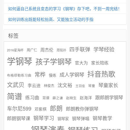
如何逼自己系统且变态的学习《钢琴》存下吧，不到一周完结！
如何训练出既能轻松抬高、又能独立活动的手指
标签
学琴经验
四手联弹
周杰伦
周广仁
2016星海杯
周铭孙
学钢琴
孩子学钢琴
官大为
家长陪练
抖音热歌
常桦
成人学钢琴
慢练
布格缪勒练习曲
文武贝
沈文裕
琴童家长
李云迪
林俊杰
琴童
王羽佳
简谱
练习曲
跟郎朗学钢琴
赵海洋
背谱
赵晓生
薛之谦
郎朗
车尔尼599
郎朗教你弹钢琴
邓紫棋
钢琴学习
郎朗钢琴课
钢琴教学
钢琴弹唱
钢琴家
钢琴演奏
钢琴练习