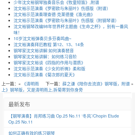
少年沈文裕钢琴独奏音乐会《牧童短笛》,附谱
沈文裕示范演奏《罗密欧与朱丽叶》伤感版（附谱）
沈文裕示范演奏理查德·克莱德曼《渔光曲》
沈文裕示范演奏《罗密欧与朱丽叶》伤感版（附钢琴谱）
沈文裕钢琴改编98年世界杯主题曲《生命之杯》，别有一番风
味！
10岁沈文裕弹奏贝多芬奏鸣曲~
沈文裕演奏拜厄教程 第12、13、14条
钢琴家沈文裕讲解:如何演奏琶音
钢琴家沈文裕讲解：如何练习音阶
钢琴家沈文裕谈《四指的作用与潜质》
沈文裕示范演奏《少女的祈祷》柔和版
沈文裕示范演奏《菊次郎的夏天》
上一篇：«
《清明雨
下一篇：
薛之谦《陪你去流浪》钢琴版，附谱
»
上》钢琴版，又是清明雨上,拆菊寄到你身旁
最新发布
【钢琴演奏】肖邦练习曲 Op.25 No.11 ‘冬风’/Chopin Etude
Op.25 No.11
如何正确有效的练习钢琴