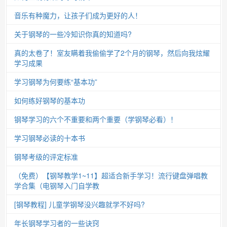
音乐有种魔力，让孩子们成为更好的人！
关于钢琴的一些冷知识你真的知道吗?
真的太卷了！室友瞒着我偷偷学了2个月的钢琴，然后向我炫耀
学习成果
学习钢琴为何要练“基本功”
如何练好钢琴的基本功
钢琴学习的六个不重要和两个重要（学钢琴必看）！
学习钢琴必读的十本书
钢琴考级的评定标准
（免费）【钢琴教学1~11】超适合新手学习！流行键盘弹唱教
学合集（电钢琴入门自学教
[钢琴教程] 儿童学钢琴没兴趣就学不好吗?
年长钢琴学习者的一些诀窍