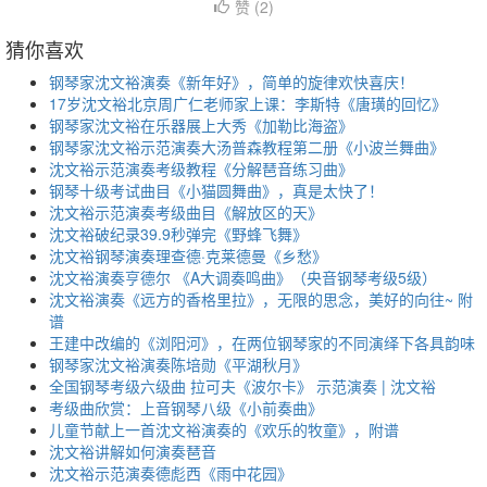
赞 (
2
)
猜你喜欢
钢琴家沈文裕演奏《新年好》，简单的旋律欢快喜庆！
17岁沈文裕北京周广仁老师家上课：李斯特《唐璜的回忆》
钢琴家沈文裕在乐器展上大秀《加勒比海盗》
钢琴家沈文裕示范演奏大汤普森教程第二册《小波兰舞曲》
沈文裕示范演奏考级教程《分解琶音练习曲》
钢琴十级考试曲目《小猫圆舞曲》，真是太快了！
沈文裕示范演奏考级曲目《解放区的天》
沈文裕破纪录39.9秒弹完《野蜂飞舞》
沈文裕钢琴演奏理查德·克莱德曼《乡愁》
沈文裕演奏亨德尔 《A大调奏鸣曲》（央音钢琴考级5级）
沈文裕演奏《远方的香格里拉》，无限的思念，美好的向往~ 附
谱
王建中改编的《浏阳河》，在两位钢琴家的不同演绎下各具韵味
钢琴家沈文裕演奏陈培勋《平湖秋月》
全国钢琴考级六级曲 拉可夫《波尔卡》 示范演奏 | 沈文裕
考级曲欣赏：上音钢琴八级《小前奏曲》
儿童节献上一首沈文裕演奏的《欢乐的牧童》，附谱
沈文裕讲解如何演奏琶音
沈文裕示范演奏德彪西《雨中花园》