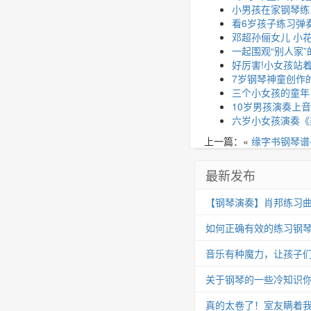
小男孩在家钢琴练
看6岁孩子练习弹
邓超孙俪女儿 小
一起围观“别人家”
好厉害!小女孩站
7岁钢琴神童创作
三个小女孩的童年
10岁男孩演奏上
六岁小女孩演奏《
上一篇：«
缘字书钢琴谱
最新发布
【钢琴演奏】肖邦练习曲 Op.25
如何正确有效的练习钢
音乐有种魔力，让孩子
关于钢琴的一些冷知识你
真的太卷了！室友瞒着我