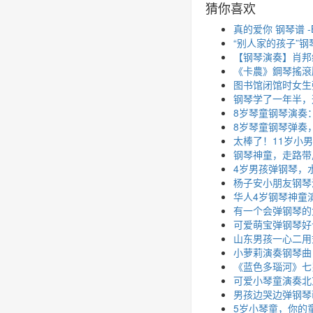
猜你喜欢
真的爱你 钢琴谱 -B
“别人家的孩子”
【钢琴演奏】肖邦练习曲 O
《卡農》鋼琴搖滾版
图书馆闭馆时女生
钢琴学了一年半，
8岁琴童钢琴演奏
8岁琴童钢琴弹奏，
太棒了！11岁小
钢琴神童，走路带
4岁男孩弹钢琴，
杨子安小朋友钢琴
华人4岁钢琴神童
有一个会弹钢琴的
可爱萌宝弹钢琴好
山东男孩一心二用
小萝莉演奏钢琴曲
《蓝色多瑙河》七
可爱小琴童演奏北
男孩边哭边弹钢琴
5岁小琴童，你的