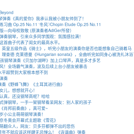
eyond
钢琴弹奏《真的爱你》我承认我被小朋友帅到了！
p.25 No.11 ‘冬风’/Chopin Etude Op.25 No.11
—向母校致敬 (原演奏者AdiGer所發）
弹奏钢琴，引来众多同学围观：氛围感拉满！
这首曲子代表了闺女的最高水平。
：英皇五级作品《骑士》，听完小朋友的演奏你是否也能想象自己骑着马
理查德·克莱德曼《Hungarian sonata》，全曲听完如同身心被洗礼沐浴
男孩钢琴演奏《贝加尔湖畔》加上口琴声，真是多才多艺
风！全场霸气演奏，波及后续上台小朋友被暴击
水平超赞到大家根本想不到
演奏
演奏《野蜂飞舞》《土耳其进行曲》
女儿，想想就开心！
认真，还没钢琴高呢？哈哈
式弹钢琴，一手一架钢琴看呆网友：别人家的孩子
《肖邦前奏曲》，真可爱~
岁小公主萌萌钢琴演奏！
京冬奥会开幕式主题歌《雪花》
萌翻众人，网友：贝多芬都弹不出的悲伤
童年不就应该这样肆无忌惮么！《诙谐曲》弹奏