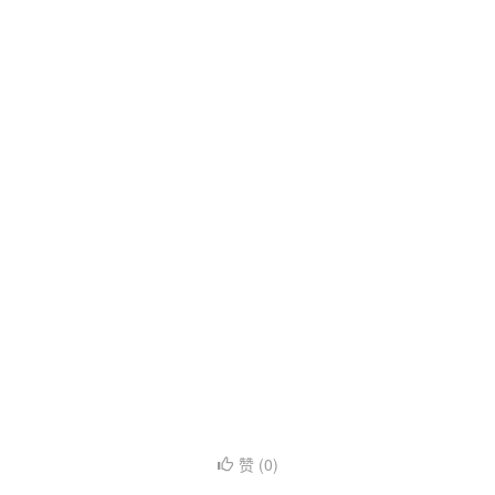
赞 (
0
)