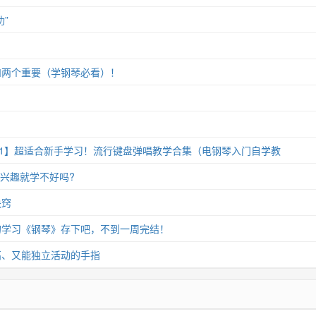
”
和两个重要（学钢琴必看）！
11】超适合新手学习！流行键盘弹唱教学合集（电钢琴入门自学教
没兴趣就学不好吗?
诀窍
的学习《钢琴》存下吧，不到一周完结！
高、又能独立活动的手指