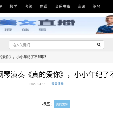
理
教学
考级
曲谱
音乐书籍
资讯
钢琴
的爱你》，小小年纪了不起啊！
钢琴演奏《真的爱你》，小小年纪了
2020-04-11
琴童演奏
标签：
真的爱你