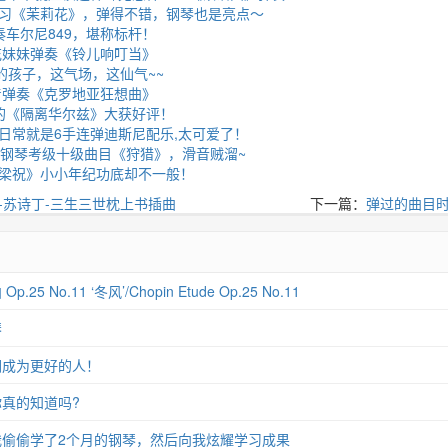
习《茉莉花》，弹得不错，钢琴也是亮点～
奏车尔尼849，堪称标杆！
花妹妹弹奏《铃儿响叮当》
的孩子，这气场，这仙气~~
着弹奏《克罗地亚狂想曲》
的《隔离华尔兹》大获好评！
日常就是6手连弹迪斯尼配乐,太可爱了！
音钢琴考级十级曲目《狩猎》，滑音贼溜~
梁祝》小小年纪功底却不一般！
-苏诗丁-三生三世枕上书插曲
下一篇：
弹过的曲目
 No.11 ‘冬风’/Chopin Etude Op.25 No.11
琴
们成为更好的人！
真的知道吗?
偷偷学了2个月的钢琴，然后向我炫耀学习成果