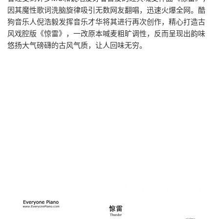
因其魔性歌词洗脑旋律吸引无数网友翻唱，迅速火爆全网。酷
狗音乐人倪浩毅发挥音乐才华将其进行再次创作，精心打造古
风戏腔版《惊雷》，一改原本喊麦粗旷调性，反而呈现出韵味
悠扬大气磅礴的古风气质，让人回味无穷。