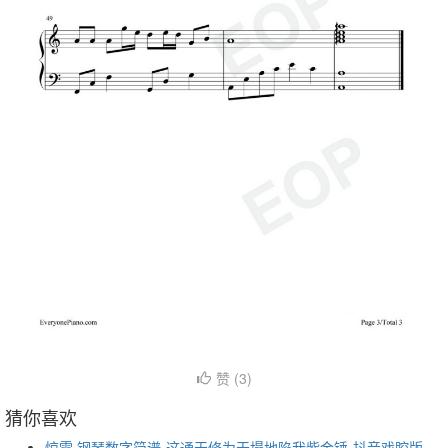
赞 (
3
)
猜你喜欢
惊雷 钢琴数字简谱-这通天修为天塌地陷我紫金锤-抖音戏腔版