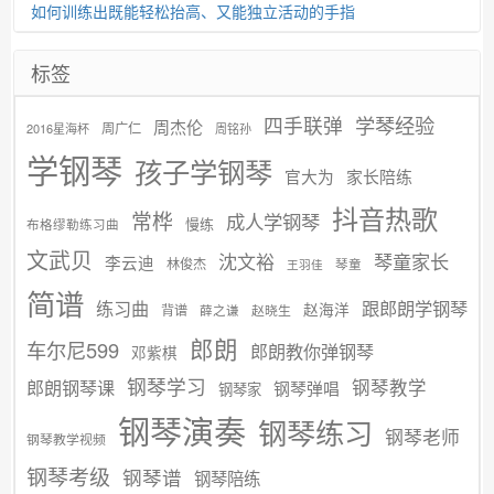
如何训练出既能轻松抬高、又能独立活动的手指
标签
学琴经验
四手联弹
周杰伦
周广仁
2016星海杯
周铭孙
学钢琴
孩子学钢琴
官大为
家长陪练
抖音热歌
常桦
成人学钢琴
慢练
布格缪勒练习曲
文武贝
沈文裕
琴童家长
李云迪
林俊杰
琴童
王羽佳
简谱
练习曲
跟郎朗学钢琴
赵海洋
背谱
赵晓生
薛之谦
郎朗
车尔尼599
郎朗教你弹钢琴
邓紫棋
钢琴学习
郎朗钢琴课
钢琴教学
钢琴弹唱
钢琴家
钢琴演奏
钢琴练习
钢琴老师
钢琴教学视频
钢琴考级
钢琴谱
钢琴陪练