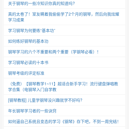
关于钢琴的一些冷知识你真的知道吗?
真的太卷了！室友瞒着我偷偷学了2个月的钢琴，然后向我炫耀
学习成果
学习钢琴为何要练“基本功”
如何练好钢琴的基本功
钢琴学习的六个不重要和两个重要（学钢琴必看）！
学习钢琴必读的十本书
钢琴考级的评定标准
（免费）【钢琴教学1~11】超适合新手学习！流行键盘弹唱教
学合集（电钢琴入门自学教
[钢琴教程] 儿童学钢琴没兴趣就学不好吗?
年长钢琴学习者的一些诀窍
如何逼自己系统且变态的学习《钢琴》存下吧，不到一周完结！