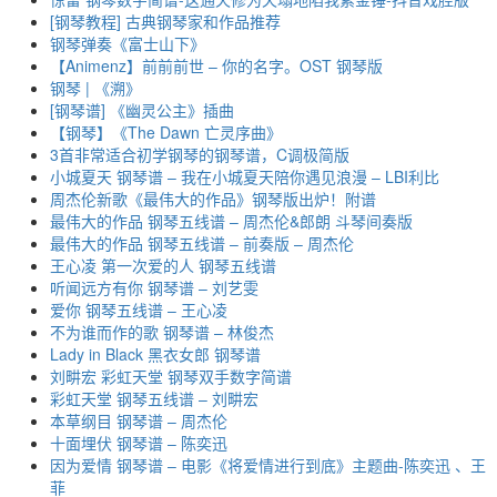
[钢琴教程] 古典钢琴家和作品推荐
钢琴弹奏《富士山下》
【Animenz】前前前世 – 你的名字。OST 钢琴版
钢琴 | 《溯》
[钢琴谱] 《幽灵公主》插曲
【钢琴】《The Dawn 亡灵序曲》
3首非常适合初学钢琴的钢琴谱，C调极简版
小城夏天 钢琴谱 – 我在小城夏天陪你遇见浪漫 – LBI利比
周杰伦新歌《最伟大的作品》钢琴版出炉！附谱
最伟大的作品 钢琴五线谱 – 周杰伦&郎朗 斗琴间奏版
最伟大的作品 钢琴五线谱 – 前奏版 – 周杰伦
王心凌 第一次爱的人 钢琴五线谱
听闻远方有你 钢琴谱 – 刘艺雯
爱你 钢琴五线谱 – 王心凌
不为谁而作的歌 钢琴谱 – 林俊杰
Lady in Black 黑衣女郎 钢琴谱
刘畊宏 彩虹天堂 钢琴双手数字简谱
彩虹天堂 钢琴五线谱 – 刘畊宏
本草纲目 钢琴谱 – 周杰伦
十面埋伏 钢琴谱 – 陈奕迅
因为爱情 钢琴谱 – 电影《将爱情进行到底》主题曲-陈奕迅 、王
菲