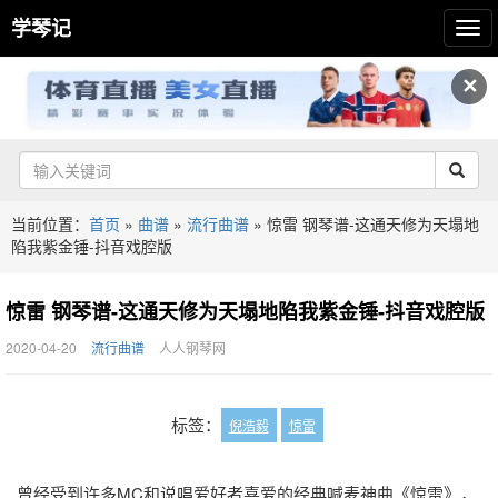
学琴记
✕
当前位置：
首页
»
曲谱
»
流行曲谱
»
惊雷 钢琴谱-这通天修为天塌地
陷我紫金锤-抖音戏腔版
惊雷 钢琴谱-这通天修为天塌地陷我紫金锤-抖音戏腔版
2020-04-20
流行曲谱
人人钢琴网
标签：
倪浩毅
惊雷
曾经受到许多MC和说唱爱好者喜爱的经典喊麦神曲《惊雷》，